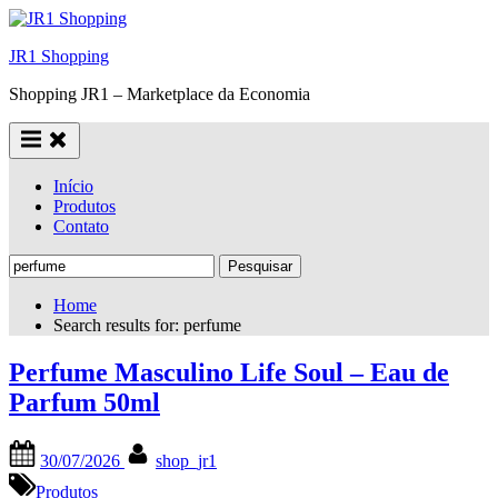
Skip
to
JR1 Shopping
content
Shopping JR1 – Marketplace da Economia
Início
Produtos
Contato
Pesquisar
por:
Home
Search results for: perfume
Perfume Masculino Life Soul – Eau de
Parfum 50ml
Posted
By
30/07/2026
shop_jr1
on
Produtos