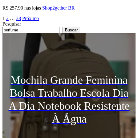
R$ 257.90 nas lojas
Shop2gether BR
Paginação
1
2
…
38
Próximo
Pesquisar
de
Buscar
posts
Mochila Grande Feminina
Bolsa Trabalho Escola Dia
A Dia Notebook Resistente
À Água