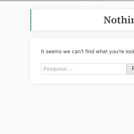
Nothi
It seems we can’t find what you’re loo
Pesquisar
por: