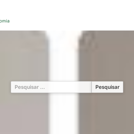
nomia
Pesquisar
por: