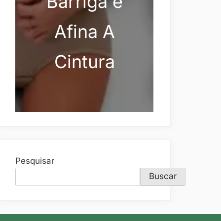
Barriga e
Afina A
Cintura
Pesquisar
Buscar