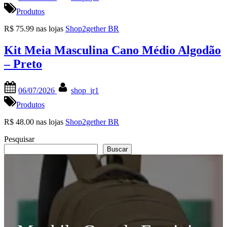
on
Produtos
R$ 75.99 nas lojas
Shop2gether BR
Kit Meia Masculina Cano Médio Algodão
– Preto
Posted
By
06/07/2026
shop_jr1
on
Produtos
R$ 48.00 nas lojas
Shop2gether BR
Pesquisar
Buscar