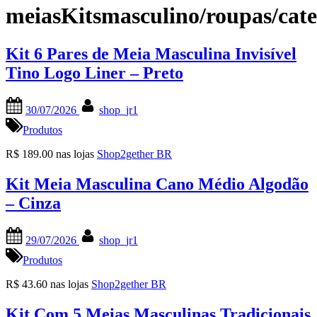
meiasKitsmasculino/roupas/cat
Kit 6 Pares de Meia Masculina Invisível
Tino Logo Liner – Preto
Posted
By
30/07/2026
shop_jr1
on
Produtos
R$ 189.00 nas lojas
Shop2gether BR
Kit Meia Masculina Cano Médio Algodão
– Cinza
Posted
By
29/07/2026
shop_jr1
on
Produtos
R$ 43.60 nas lojas
Shop2gether BR
Kit Com 5 Meias Masculinas Tradicionais