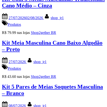
Cano Médio – Cinza
Posted
By
27/07/2026
02/08/2026
shop_jr1
on
Produtos
R$ 79.99 nas lojas
Shop2gether BR
Kit Meia Masculina Cano Baixo Algodão
– Preto
Posted
By
27/07/2026
shop_jr1
on
Produtos
R$ 43.60 nas lojas
Shop2gether BR
Kit 5 Pares de Meias Soquetes Masculina
– Branco
Posted
By
08/07/2026
shop_jr1