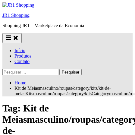
Skip
to
JR1 Shopping
content
Shopping JR1 – Marketplace da Economia
Início
Produtos
Contato
Pesquisar
por:
Home
Kit de Meiasmasculino/roupas/category/kits/kit-de-
meiasKitsmasculino/roupas/category/kitsCategorymasculino/r
Tag:
Kit de
Meiasmasculino/roupas/category/
de-