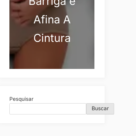
Barriga e
Afina A
Cintura
Pesquisar
Buscar