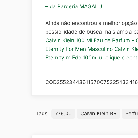
– da Parceria MAGALU
.
Ainda não encontrou a melhor opçã
possibilidade de
busca
mais ampla p
Calvin Klein 100 Ml Eau de Parfum – 
Eternity For Men Masculino Calvin Kl
Eternity m Edp 100ml u, clique e con
COD25523443611670075225433416
Tags:
779.00
Calvin Klein BR
Perf