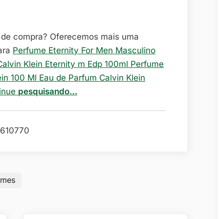
o de compra? Oferecemos mais uma
ara
Perfume Eternity For Men Masculino
Calvin Klein Eternity m Edp 100ml Perfume
ein 100 Ml Eau de Parfum Calvin Klein
tinue
pesquisando…
610770
umes