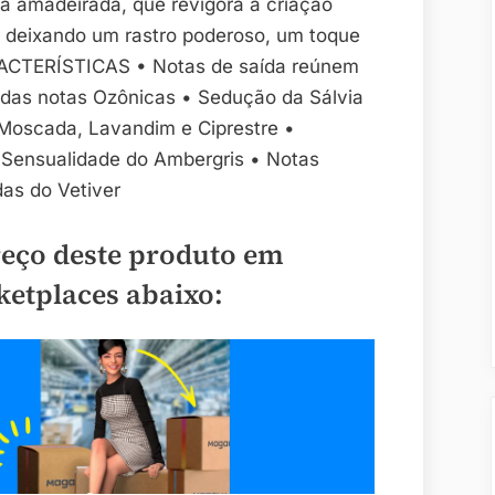
a amadeirada, que revigora a criação
r, deixando um rastro poderoso, um toque
ARACTERÍSTICAS • Notas de saída reúnem
 das notas Ozônicas • Sedução da Sálvia
Moscada, Lavandim e Ciprestre •
Sensualidade do Ambergris • Notas
das do Vetiver
reço deste produto em
ketplaces abaixo: