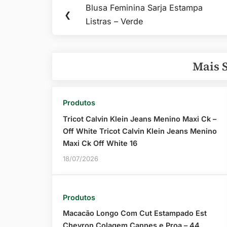
Navegação
Blusa Feminina Sarja Estampa
Previous
❮
de
Listras – Verde
Post:
Post
Mais 
Produtos
Tricot Calvin Klein Jeans Menino Maxi Ck –
Off White Tricot Calvin Klein Jeans Menino
Maxi Ck Off White 16
18/07/2026
Produtos
Macacão Longo Com Cut Estampado Est
Chevron Colagem Cannes e Proa – 44