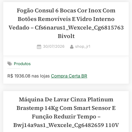
Fogão Consul 6 Bocas Cor Inox Com
Botões Removíveis E Vidro Interno
Vedado – Cfs6narus1_Wexcele_Cg6815763
Bivolt
Posted
By
30/07/2026
shop_jr1
on
Produtos
R$ 1936.08 nas lojas
Compra Certa BR
Máquina De Lavar Cinza Platinum
Brastemp 14Kg Com Smart Sensor E
Função Reduzir Tempo –
Bwj14a9as1_Wexcele_Cg6482659 110V