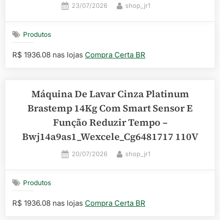
Posted
By
23/07/2026
shop_jr1
on
Produtos
R$ 1936.08 nas lojas
Compra Certa BR
Máquina De Lavar Cinza Platinum
Brastemp 14Kg Com Smart Sensor E
Função Reduzir Tempo –
Bwj14a9as1_Wexcele_Cg6481717 110V
Posted
By
20/07/2026
shop_jr1
on
Produtos
R$ 1936.08 nas lojas
Compra Certa BR