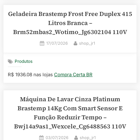
Geladeira Brastemp Frost Free Duplex 415
Litros Branca –
Brm52mbas2_Wotimo_Jg6302104 110V
Posted
By
17/07/2026
shop_jr1
on
Produtos
R$ 1936.08 nas lojas
Compra Certa BR
Máquina De Lavar Cinza Platinum
Brastemp 14Kg Com Smart Sensor E
Função Reduzir Tempo –
Bwj14a9as1_Wexcele_Cg6488563 110V
Posted
By
03/07/2026
shop_jr1