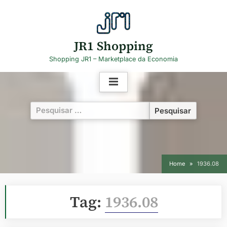
Skip
to
content
JR1 Shopping
Shopping JR1 – Marketplace da Economia
Pesquisar
por:
Home
1936.08
Tag:
1936.08