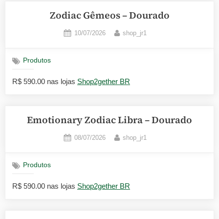
Zodiac Gêmeos – Dourado
Posted
By
10/07/2026
shop_jr1
on
Produtos
R$ 590.00 nas lojas
Shop2gether BR
Emotionary Zodiac Libra – Dourado
Posted
By
08/07/2026
shop_jr1
on
Produtos
R$ 590.00 nas lojas
Shop2gether BR