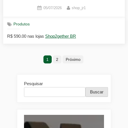
Posted
By
05/07/2026
shop_jr1
on
Produtos
R$ 590.00 nas lojas
Shop2gether BR
Paginação
1
2
Próximo
de
posts
Pesquisar
Buscar