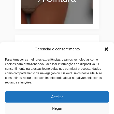
Pesquisar
Gerenciar o consentimento
Buscar
Para fornecer as melhores experiências, usamos tecnologias como
cookies para armazenar e/ou acessar informações do dispositivo. O
consentimento para essas tecnologias nos permitirá processar dados
como comportamento de navegação ou IDs exclusivos neste site. Não
consentir ou retirar o consentimento pode afetar negativamente certos
recursos e funções.
Aceitar
Alianças
Beleza
Cama
Combos
Conjuntos
Feminino
Negar