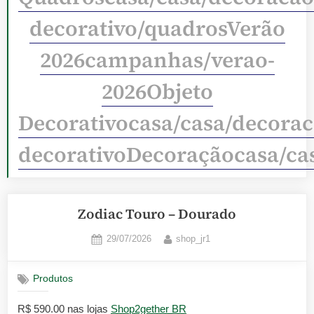
decorativo/quadrosVerão
2026campanhas/verao-
2026Objeto
Decorativocasa/casa/decorac
decorativoDecoraçãocasa/ca
Zodiac Touro – Dourado
Posted
By
29/07/2026
shop_jr1
on
Produtos
R$ 590.00 nas lojas
Shop2gether BR