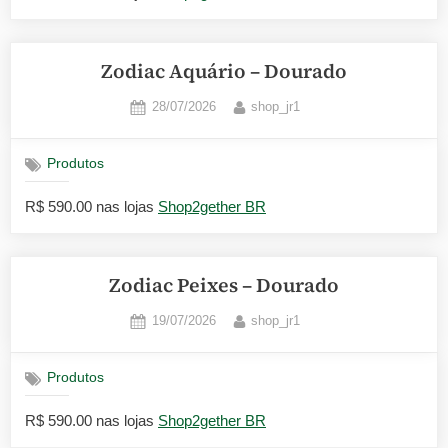
Zodiac Aquário – Dourado
Posted
By
28/07/2026
shop_jr1
on
Produtos
R$ 590.00 nas lojas
Shop2gether BR
Zodiac Peixes – Dourado
Posted
By
19/07/2026
shop_jr1
on
Produtos
R$ 590.00 nas lojas
Shop2gether BR