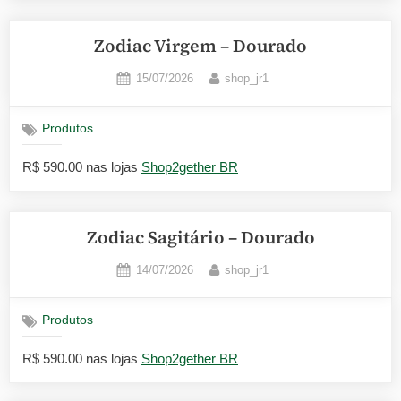
Zodiac Virgem – Dourado
Posted
By
15/07/2026
shop_jr1
on
Produtos
R$ 590.00 nas lojas
Shop2gether BR
Zodiac Sagitário – Dourado
Posted
By
14/07/2026
shop_jr1
on
Produtos
R$ 590.00 nas lojas
Shop2gether BR