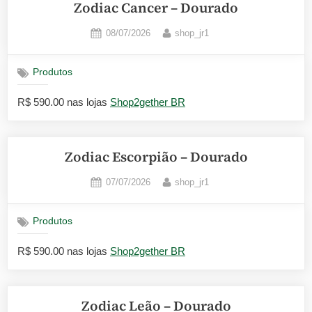
Zodiac Cancer – Dourado
Posted
By
08/07/2026
shop_jr1
on
Produtos
R$ 590.00 nas lojas
Shop2gether BR
Zodiac Escorpião – Dourado
Posted
By
07/07/2026
shop_jr1
on
Produtos
R$ 590.00 nas lojas
Shop2gether BR
Zodiac Leão – Dourado