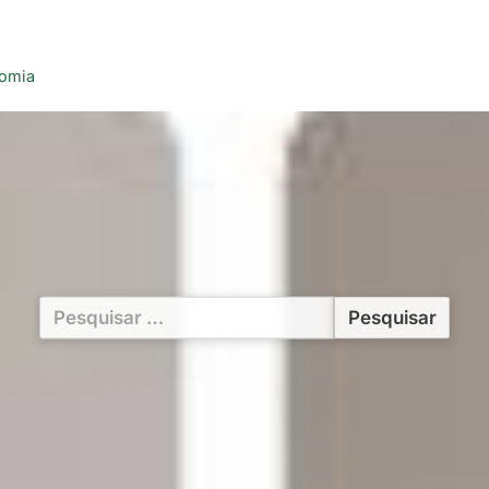
nomia
Pesquisar
por: