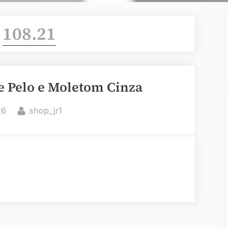
:
108.21
 Pelo e Moletom Cinza
By
26
shop_jr1