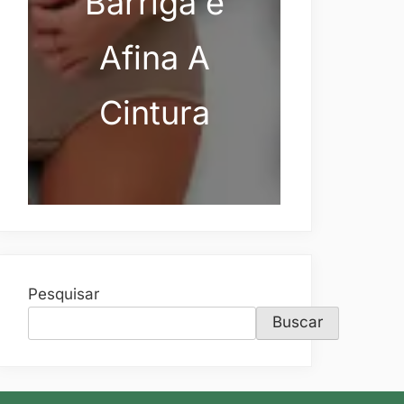
Barriga e
Afina A
Cintura
Pesquisar
Buscar