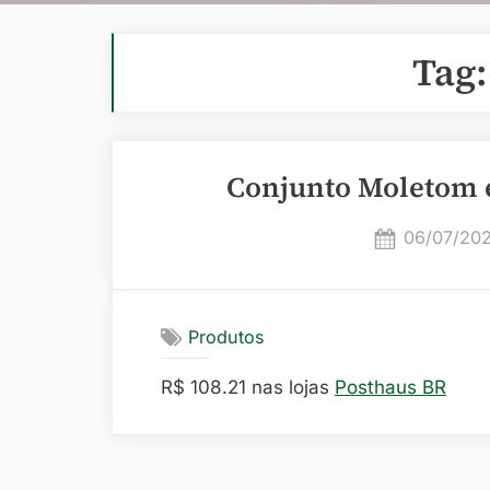
Tag
Conjunto Moletom e
Posted
06/07/20
on
Produtos
R$ 108.21 nas lojas
Posthaus BR