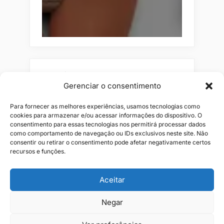
Pesquisar
Gerenciar o consentimento
Buscar
Para fornecer as melhores experiências, usamos tecnologias como
cookies para armazenar e/ou acessar informações do dispositivo. O
consentimento para essas tecnologias nos permitirá processar dados
como comportamento de navegação ou IDs exclusivos neste site. Não
consentir ou retirar o consentimento pode afetar negativamente certos
recursos e funções.
Aceitar
Negar
Alianças
Beleza
Cama
Combos
Conjuntos
Feminino
Flores
Infantil
Jeans
Kits
Masculino
Perfume