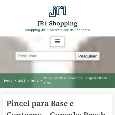
Skip
to
content
JR1 Shopping
Shopping JR1 – Marketplace da Economia
Pesquisar
por:
Pincel para Base e Contorno – Cupcake Brush
Home
2026
julho
Ocn1
Pincel para Base e
Contorno – Cupcake Brush