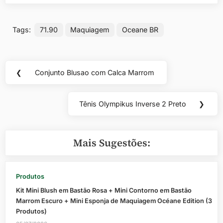
Tags:
71.90
Maquiagem
Oceane BR
Navegação
❮
Conjunto Blusao com Calca Marrom
Previous
de
Post:
Post
Tênis Olympikus Inverse 2 Preto
❯
Next
Post:
Mais Sugestões:
Produtos
Kit Mini Blush em Bastão Rosa + Mini Contorno em Bastão
Marrom Escuro + Mini Esponja de Maquiagem Océane Edition (3
Produtos)