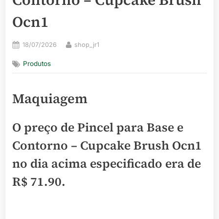
Ocn1
Posted
By
18/07/2026
shop_jr1
on
Produtos
Maquiagem
O preço de Pincel para Base e
Contorno – Cupcake Brush Ocn1
no dia acima especificado era de
R$ 71.90
.