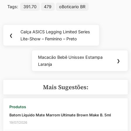
Tags:
391.70
479
oBoticario BR
Navegação
Calça ASICS Legging Limited Series
Previous
❮
de
Lite-Show – Feminino – Preto
Post:
Post
Macacão Bebê Unissex Estampa
Next
❯
Laranja
Post:
Mais Sugestões:
Produtos
Batom Líquido Mate Marrom Ultimate Brown Make B. 5ml
19/07/2026