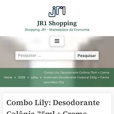
Skip
to
content
JR1 Shopping
Shopping JR1 – Marketplace da Economia
Pesquisar
por:
Combo Lily: Desodorante Colônia 75ml + Creme
Home
2026
julho
Acetinado Desodorante Corporal 250g + Creme
para Mãos 50g
Combo Lily: Desodorante
Colônia 75ml + Creme