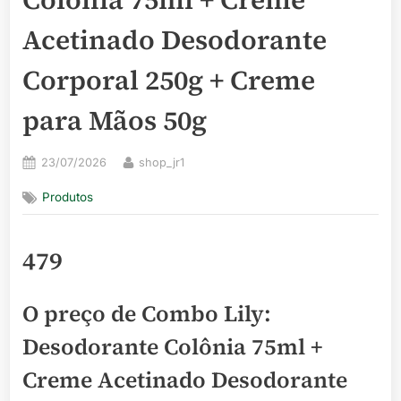
Acetinado Desodorante
Corporal 250g + Creme
para Mãos 50g
Posted
By
23/07/2026
shop_jr1
on
Produtos
479
O preço de Combo Lily:
Desodorante Colônia 75ml +
Creme Acetinado Desodorante