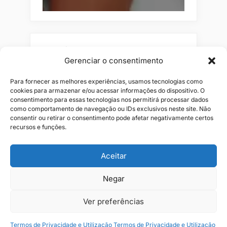
Pesquisar
Gerenciar o consentimento
Buscar
Para fornecer as melhores experiências, usamos tecnologias como
cookies para armazenar e/ou acessar informações do dispositivo. O
consentimento para essas tecnologias nos permitirá processar dados
como comportamento de navegação ou IDs exclusivos neste site. Não
consentir ou retirar o consentimento pode afetar negativamente certos
recursos e funções.
Aceitar
Negar
Alianças
Beleza
Cama
Combos
Conjuntos
Feminino
Flores
Infantil
Jeans
Kits
Masculino
Perfume
Ver preferências
Termos de Privacidade e Utilização
Termos de Privacidade e Utilização
Copyright © 2026 JR1 Shopping.