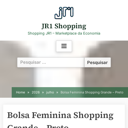
Skip
to
content
JR1 Shopping
Shopping JR1 – Marketplace da Economia
Pesquisar
por:
Home
2026
julho
Bolsa Feminina Shopping Grande – Preto
Bolsa Feminina Shopping
Grande – Preto