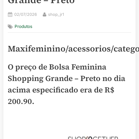
Posted
By
02/07/2026
shop_jr1
on
Produtos
Maxifeminino/acessorios/categ
O preço de Bolsa Feminina
Shopping Grande – Preto no dia
acima especificado era de
R$
200.90
.