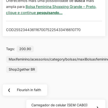
Oferecemos mais uma possibilidade de
busca
mais
ampla para
Bolsa Feminina Shopping Grande – Preto,
clique e continue
pesquisando…
COD25523443611670075225433416610770
Tags:
200.90
Maxifeminino/acessorios/category/bolsas/maxiBolsasfeminin
Shop2gether BR
Navegação
❮
Flourish in faith
Previous
de
Post:
Post
Carregador de celular (SEM CABO)
Next
❯