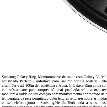
Samsung Galaxy Ring, Monitoramento de saúde com Galaxy AI, Monitor 
sofisticado. Perfeito, Confortável para usar 24h por dia. Material Fei
arranhões e até 100m de resistência à Água. O Galaxy Ring ainda con
com três sensores para compreensão mais profunda, reúne as mais r
monitore a saúde do seu coração com monitoramento aprimorado da fr
temperatura da pele permitindo obter leituras regulares sobre as mud
em seu telefone, junto ao Samsung Health. Tenha todas as suas todas 
prontidão física com base no sono, recuperação e atividades fisicas.