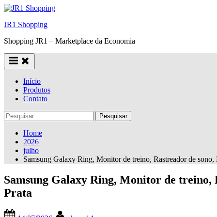
Skip
to
JR1 Shopping
content
Shopping JR1 – Marketplace da Economia
Início
Produtos
Contato
Pesquisar
por:
Home
2026
julho
Samsung Galaxy Ring, Monitor de treino, Rastreador de sono, Ba
Samsung Galaxy Ring, Monitor de treino, R
Prata
Posted
By