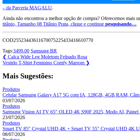
– da Parceria MAGALU
.
Ainda não encontrou a melhor opção de compra? Oferecemos mais u
titânio, Tamanho 08 Titânio Prata, clique e continue
pesquisando…
COD25523443611670075225433416610770
Tags:
3499.00
Samsung BR
Navegação
Previous
❮
Calça Wide Leg Moletom Felpado Rosa
Post:
Next
Vestido T-Shirt Feminino Comfy Marrom
❯
de
Post:
Post
Mais Sugestões:
Produtos
Celular Samsung Galaxy A17 5G com IA, 128GB, 4GB RAM, Câm de
03/07/2026
Produtos
Samsung Vision AI TV 65″ OLED 4K S90F 2025, Modo AI, Painel 
23/07/2026
Produtos
Smart TV 85″ Crystal UHD 4K + Smart TV 55″ Crystal UHD 4K 
08/07/2026
Produtos