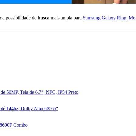
ma possibilidade de
busca
mais ampla para
Samsung Galaxy Ring, Monito
 50MP, Tela de 6.7″, NFC, IP54 Preto
até 144hz, Dolby Atmos® 65″
U8600F Combo