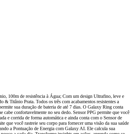
ânio, 100m de resistência à Água; Com um design Ultrafino, leve e
rado & Titânio Prata. Todos os três com acabamentos resistentes a
ermite sua duração de bateria de até 7 dias. O Galaxy Ring conta
ue cabe confortavelmente no seu dedo. Sensor PPG permite que você
da e corrida de forma automática e ainda conta com o Sensor de
te que você rastreie seu corpo para fornecer uma visão da sua saúde
Usando a Pontuação de Energia com Galaxy AI. Ele calcula sua
m pouco a cada dia. Transforme insights em ações, aprenda como se