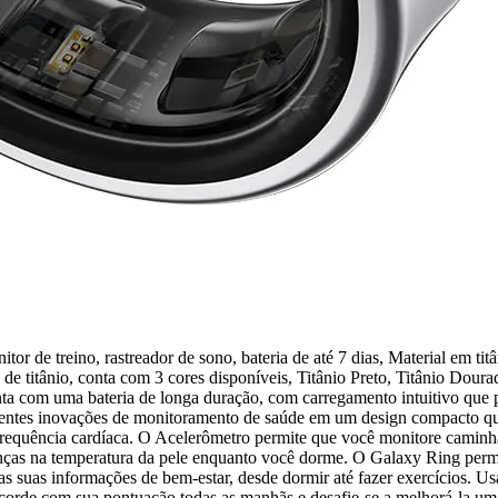
de treino, rastreador de sono, bateria de até 7 dias, Material em tit
to de titânio, conta com 3 cores disponíveis, Titânio Preto, Titânio Dou
ta com uma bateria de longa duração, com carregamento intuitivo que p
ecentes inovações de monitoramento de saúde em um design compacto q
equência cardíaca. O Acelerômetro permite que você monitore caminha
anças na temperatura da pele enquanto você dorme. O Galaxy Ring permi
as suas informações de bem-estar, desde dormir até fazer exercícios. 
 Acorde com sua pontuação todas as manhãs e desafie-se a melhorá-la u