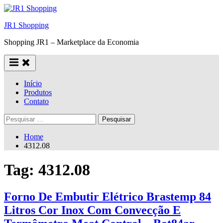
Skip
to
JR1 Shopping
content
Shopping JR1 – Marketplace da Economia
Início
Produtos
Contato
Pesquisar
por:
Home
4312.08
Tag:
4312.08
Forno De Embutir Elétrico Brastemp 84
Litros Cor Inox Com Convecção E