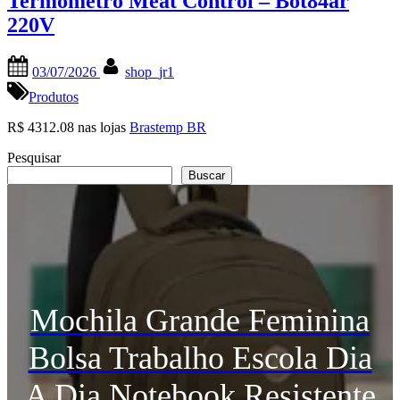
Termômetro Meat Control – Bot84ar
220V
Posted
By
03/07/2026
shop_jr1
on
Produtos
R$ 4312.08 nas lojas
Brastemp BR
Pesquisar
Buscar
Mochila Grande Feminina
Bolsa Trabalho Escola Dia
A Dia Notebook Resistente