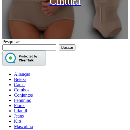
Cintura
Pesquisar
Buscar
Alianças
Beleza
Cama
Combos
Conjuntos
Feminino
Flores
Infantil
Jeans
Kits
Masculino