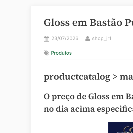
Gloss em Bastão P
Posted
By
23/07/2026
shop_jr1
on
Produtos
productcatalog > mak
O preço de Gloss em B
no dia acima especifi