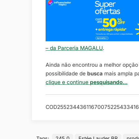
– da Parceria MAGALU
.
Ainda não encontrou a melhor opçã
possibilidade de
busca
mais ampla p
clique e continue
pesquisando…
COD25523443611670075225433416
Tags:
245.0
Estée Lauder BR
prod