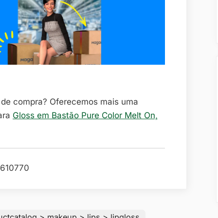
o de compra? Oferecemos mais uma
ara
Gloss em Bastão Pure Color Melt On,
610770
uctcatalog > makeup > lips > lipgloss