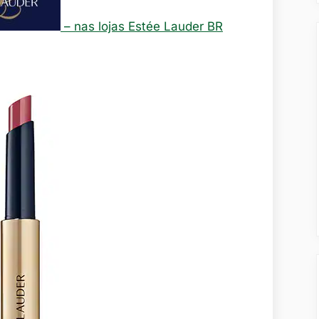
– nas lojas Estée Lauder BR