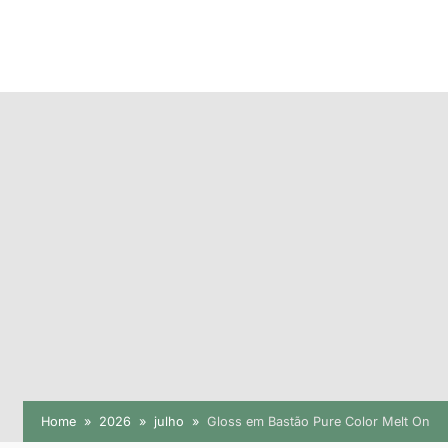
Home
2026
julho
Gloss em Bastão Pure Color Melt On