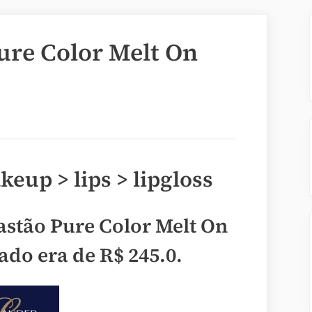
ure Color Melt On
eup > lips > lipgloss
astão Pure Color Melt On
cado era de
R$ 245.0
.