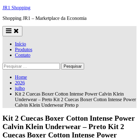
Skip
JR1 Shopping
to
Shopping JR1 – Marketplace da Economia
content
Início
Produtos
Contato
Pesquisar
por:
Home
2026
julho
Kit 2 Cuecas Boxer Cotton Intense Power Calvin Klein
Underwear – Preto Kit 2 Cuecas Boxer Cotton Intense Power
Calvin Klein Underwear Preto p
Kit 2 Cuecas Boxer Cotton Intense Power
Calvin Klein Underwear – Preto Kit 2
Cuecas Boxer Cotton Intense Power