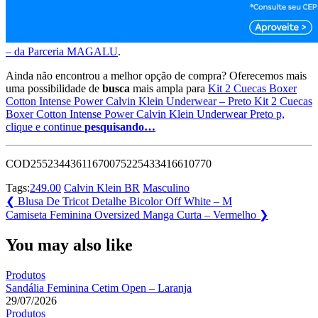
– da Parceria MAGALU
.
Ainda não encontrou a melhor opção de compra? Oferecemos mais
uma possibilidade de
busca
mais ampla para
Kit 2 Cuecas Boxer
Cotton Intense Power Calvin Klein Underwear – Preto Kit 2 Cuecas
Boxer Cotton Intense Power Calvin Klein Underwear Preto p,
clique e continue
pesquisando…
COD25523443611670075225433416610770
Tags:
249.00
Calvin Klein BR
Masculino
Navegação
Previous
❮
Blusa De Tricot Detalhe Bicolor Off White – M
Post:
Next
Camiseta Feminina Oversized Manga Curta – Vermelho
❯
de
Post:
Post
You may also like
Produtos
Sandália Feminina Cetim Open – Laranja
29/07/2026
Produtos