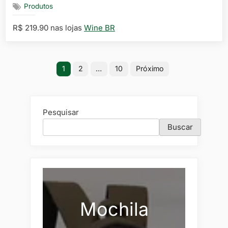
Produtos
R$ 219.90 nas lojas
Wine BR
Paginação
1
2
…
10
Próximo
de
posts
Pesquisar
Buscar
Mochila