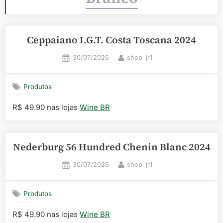
Ceppaiano I.G.T. Costa Toscana 2024
Posted
By
30/07/2026
shop_jr1
on
Produtos
R$ 49.90 nas lojas
Wine BR
Nederburg 56 Hundred Chenin Blanc 2024
Posted
By
30/07/2026
shop_jr1
on
Produtos
R$ 49.90 nas lojas
Wine BR