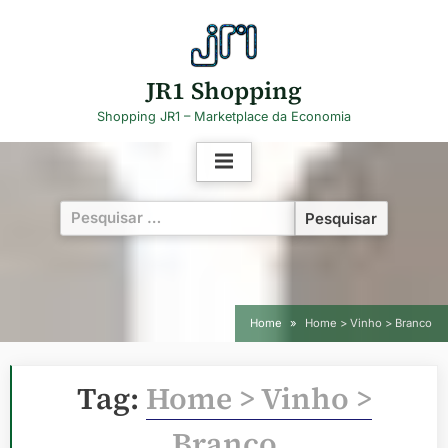
Skip
to
content
JR1 Shopping
Shopping JR1 – Marketplace da Economia
Pesquisar
por:
Home
Home > Vinho > Branco
Tag:
Home > Vinho >
Branco