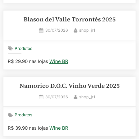
Blason del Valle Torrontés 2025
Posted
By
30/07/2026
shop_jr1
on
Produtos
R$ 29.90 nas lojas
Wine BR
Namorico D.O.C. Vinho Verde 2025
Posted
By
30/07/2026
shop_jr1
on
Produtos
R$ 39.90 nas lojas
Wine BR