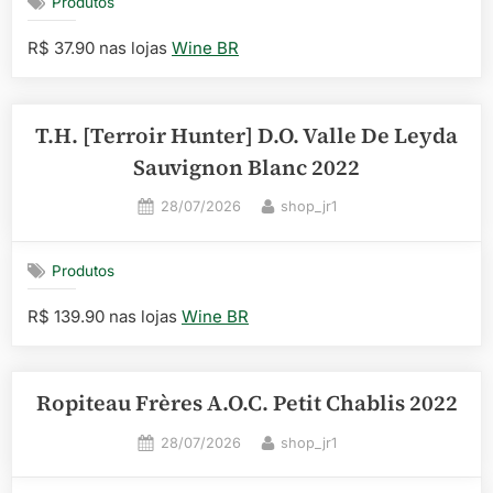
Produtos
R$ 37.90 nas lojas
Wine BR
T.H. [Terroir Hunter] D.O. Valle De Leyda
Sauvignon Blanc 2022
Posted
By
28/07/2026
shop_jr1
on
Produtos
R$ 139.90 nas lojas
Wine BR
Ropiteau Frères A.O.C. Petit Chablis 2022
Posted
By
28/07/2026
shop_jr1
on