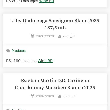
R$ 89.90 nas lojas
Wine BR
U by Undurraga Sauvignon Blanc 2025
187,5 mL
Posted
By
29/07/2026
shop_jr1
on
Produtos
R$ 17.90 nas lojas
Wine BR
Esteban Martín D.O. Cariñena
Chardonnay Macabeo Blanco 2025
Posted
By
29/07/2026
shop_jr1
on