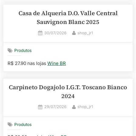
Casa de Alqueria D.O. Valle Central
Sauvignon Blanc 2025
Posted
By
30/07/2026
shop_jr1
on
Produtos
R$ 27.90 nas lojas
Wine BR
Carpineto Dogajolo I.G.T. Toscano Bianco
2024
Posted
By
29/07/2026
shop_jr1
on
Produtos