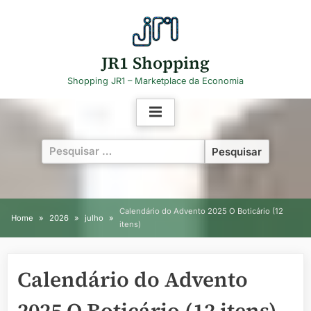
Skip
to
content
JR1 Shopping
Shopping JR1 – Marketplace da Economia
Pesquisar
por:
Calendário do Advento 2025 O Boticário (12
Home
2026
julho
itens)
Calendário do Advento
2025 O Boticário (12 itens)