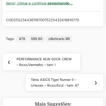
itens), clique e continue
pesquisando…
COD25523443611670075225433416610770
Tags:
479
599.90
oBoticario BR
Navegação
PERFORMANCE RUN SOCK CREW
Previous
❮
de
– Roxo/Vermelho – tam: I
Post:
Post
Tênis ASICS Tiger Runner II –
Next
❯
Unissex – Roxo/Azul – tam: 47
Post:
Mais Sugestões: