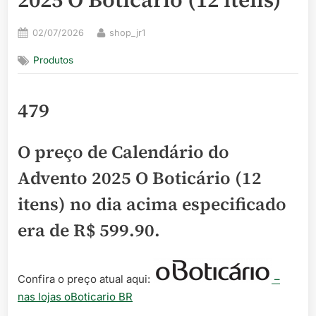
Posted
By
02/07/2026
shop_jr1
on
Produtos
479
O preço de Calendário do
Advento 2025 O Boticário (12
itens) no dia acima especificado
era de
R$ 599.90
.
Confira o preço atual aqui:
–
nas lojas oBoticario BR