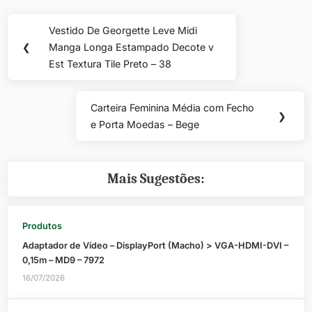
Navegação
Vestido De Georgette Leve Midi
Previous
de
❮
Manga Longa Estampado Decote v
Post:
Est Textura Tile Preto – 38
Post
Carteira Feminina Média com Fecho
Next
❯
e Porta Moedas – Bege
Post:
Mais Sugestões:
Produtos
Adaptador de Vídeo – DisplayPort (Macho) > VGA-HDMI-DVI –
0,15m – MD9 – 7972
16/07/2026