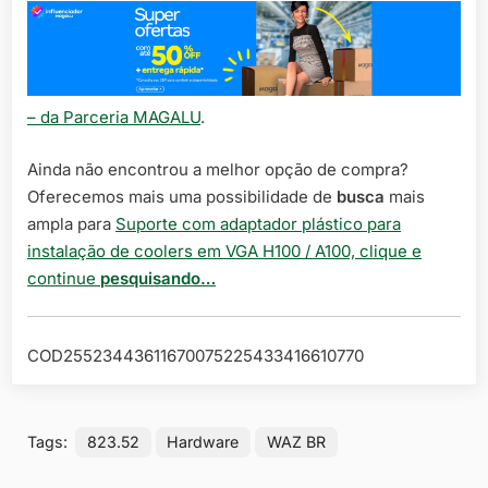
– da Parceria MAGALU
.
Ainda não encontrou a melhor opção de compra?
Oferecemos mais uma possibilidade de
busca
mais
ampla para
Suporte com adaptador plástico para
instalação de coolers em VGA H100 / A100, clique e
continue
pesquisando…
COD25523443611670075225433416610770
Tags:
823.52
Hardware
WAZ BR