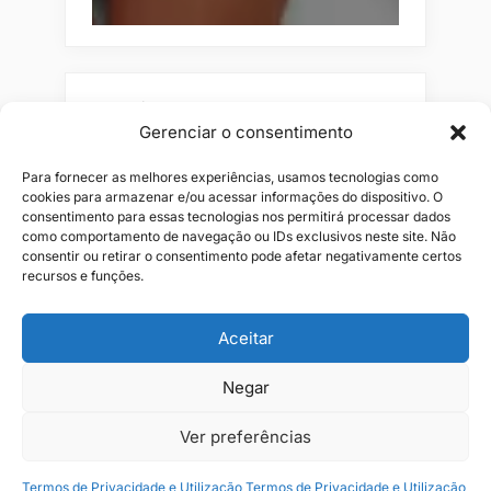
Pesquisar
Gerenciar o consentimento
Buscar
Para fornecer as melhores experiências, usamos tecnologias como
cookies para armazenar e/ou acessar informações do dispositivo. O
consentimento para essas tecnologias nos permitirá processar dados
como comportamento de navegação ou IDs exclusivos neste site. Não
consentir ou retirar o consentimento pode afetar negativamente certos
recursos e funções.
Aceitar
Negar
Alianças
Beleza
Cama
Combos
Conjuntos
Feminino
Flores
Infantil
Jeans
Kits
Masculino
Perfume
Ver preferências
Termos de Privacidade e Utilização
Termos de Privacidade e Utilização
Copyright © 2026 JR1 Shopping.