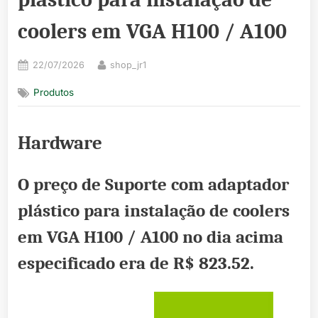
coolers em VGA H100 / A100
Posted
By
22/07/2026
shop_jr1
on
Produtos
Hardware
O preço de Suporte com adaptador
plástico para instalação de coolers
em VGA H100 / A100 no dia acima
especificado era de
R$ 823.52
.