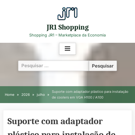
Skip
to
content
JR1 Shopping
Shopping JR1 – Marketplace da Economia
Pesquisar
por:
Suporte com adaptador plástico para instalação
Home
2026
julho
de coolers em VGA H100 / A100
Suporte com adaptador
plástico para instalação de