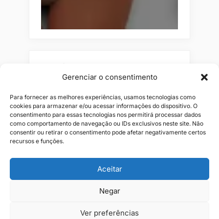
Pesquisar
Gerenciar o consentimento
Buscar
Para fornecer as melhores experiências, usamos tecnologias como
cookies para armazenar e/ou acessar informações do dispositivo. O
consentimento para essas tecnologias nos permitirá processar dados
como comportamento de navegação ou IDs exclusivos neste site. Não
consentir ou retirar o consentimento pode afetar negativamente certos
recursos e funções.
Aceitar
Negar
Alianças
Beleza
Cama
Combos
Conjuntos
Feminino
Flores
Infantil
Jeans
Kits
Masculino
Perfume
Ver preferências