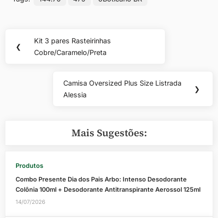
Navegação
Kit 3 pares Rasteirinhas
Previous
❮
de
Cobre/Caramelo/Preta
Post:
Post
Camisa Oversized Plus Size Listrada
Next
❯
Alessia
Post:
Mais Sugestões:
Produtos
Combo Presente Dia dos Pais Arbo: Intenso Desodorante
Colônia 100ml + Desodorante Antitranspirante Aerossol 125ml
14/07/2026