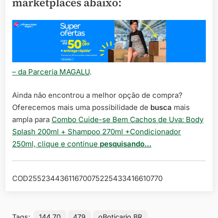
marketplaces abaixo:
– da Parceria MAGALU
.
Ainda não encontrou a melhor opção de compra?
Oferecemos mais uma possibilidade de
busca
mais
ampla para
Combo Cuide-se Bem Cachos de Uva: Body
Splash 200ml + Shampoo 270ml +Condicionador
250ml, clique e continue
pesquisando…
COD25523443611670075225433416610770
Tags:
144.70
479
oBoticario BR