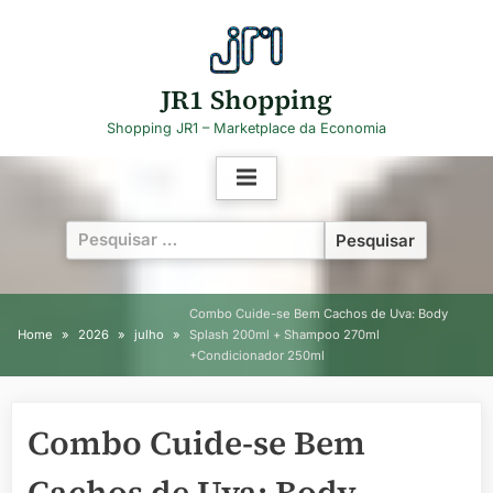
Skip
to
content
JR1 Shopping
Shopping JR1 – Marketplace da Economia
Pesquisar
por:
Combo Cuide-se Bem Cachos de Uva: Body
Home
2026
julho
Splash 200ml + Shampoo 270ml
+Condicionador 250ml
Combo Cuide-se Bem
Cachos de Uva: Body