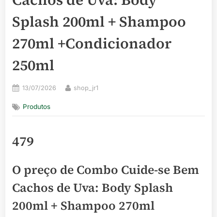
Splash 200ml + Shampoo
270ml +Condicionador
250ml
Posted
By
13/07/2026
shop_jr1
on
Produtos
479
O preço de Combo Cuide-se Bem
Cachos de Uva: Body Splash
200ml + Shampoo 270ml