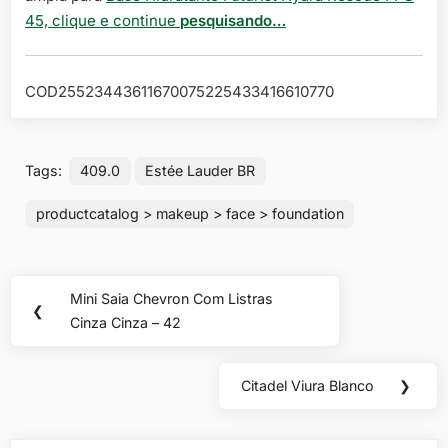
45, clique e continue
pesquisando…
COD25523443611670075225433416610770
Tags:
409.0
Estée Lauder BR
productcatalog > makeup > face > foundation
Navegação
Mini Saia Chevron Com Listras
Previous
❮
de
Cinza Cinza – 42
Post:
Post
Citadel Viura Blanco
❯
Next
Post: