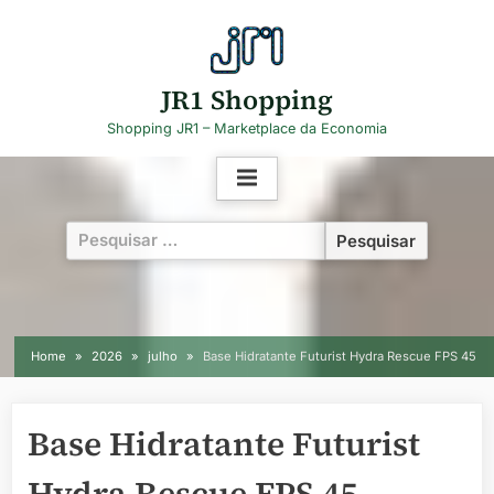
Skip
to
content
JR1 Shopping
Shopping JR1 – Marketplace da Economia
Pesquisar
por:
Home
2026
julho
Base Hidratante Futurist Hydra Rescue FPS 45
Base Hidratante Futurist
Hydra Rescue FPS 45