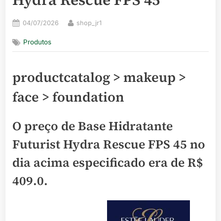
Posted
By
04/07/2026
shop_jr1
on
Produtos
productcatalog > makeup >
face > foundation
O preço de Base Hidratante
Futurist Hydra Rescue FPS 45 no
dia acima especificado era de
R$
409.0
.