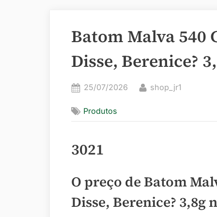
Batom Malva 540
Disse, Berenice? 3
Posted
By
25/07/2026
shop_jr1
on
Produtos
3021
O preço de Batom Ma
Disse, Berenice? 3,8g 