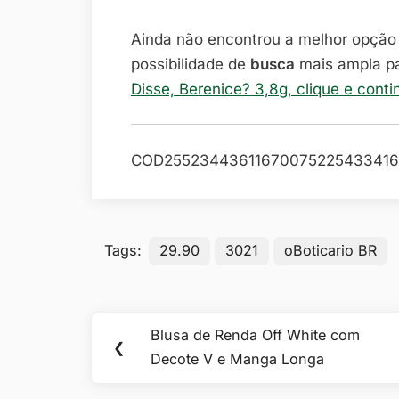
Ainda não encontrou a melhor opçã
possibilidade de
busca
mais ampla p
Disse, Berenice? 3,8g, clique e cont
COD25523443611670075225433416
Tags:
29.90
3021
oBoticario BR
Navegação
Blusa de Renda Off White com
Previous
❮
de
Decote V e Manga Longa
Post: