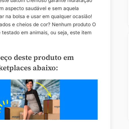
, este batom cremoso garante hidratação
om aspecto saudável e sem aquela
ar na bolsa e usar em qualquer ocasião!
atados e cheios de cor? Nenhum produto O
 testado em animais, ou seja, este item
reço deste produto em
ketplaces abaixo: