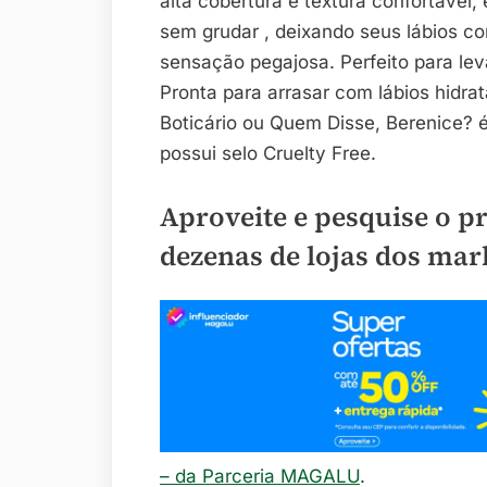
alta cobertura e textura confortável
sem grudar , deixando seus lábios c
sensação pegajosa. Perfeito para lev
Pronta para arrasar com lábios hidr
Boticário ou Quem Disse, Berenice? é
possui selo Cruelty Free.
Aproveite e pesquise o p
dezenas de lojas dos mar
– da Parceria MAGALU
.