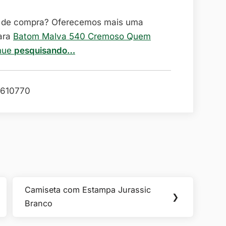
o de compra? Oferecemos mais uma
ara
Batom Malva 540 Cremoso Quem
inue
pesquisando…
610770
Camiseta com Estampa Jurassic
Next
❯
Branco
Post: