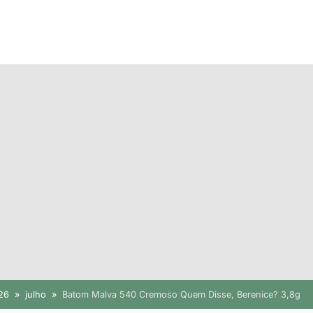
26
julho
Batom Malva 540 Cremoso Quem Disse, Berenice? 3,8g