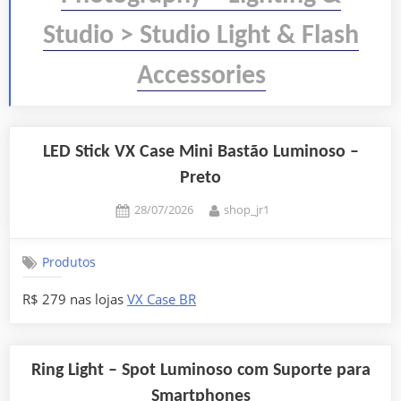
Studio > Studio Light & Flash
Accessories
LED Stick VX Case Mini Bastão Luminoso –
Preto
Posted
By
28/07/2026
shop_jr1
on
Produtos
R$ 279 nas lojas
VX Case BR
Ring Light – Spot Luminoso com Suporte para
Smartphones