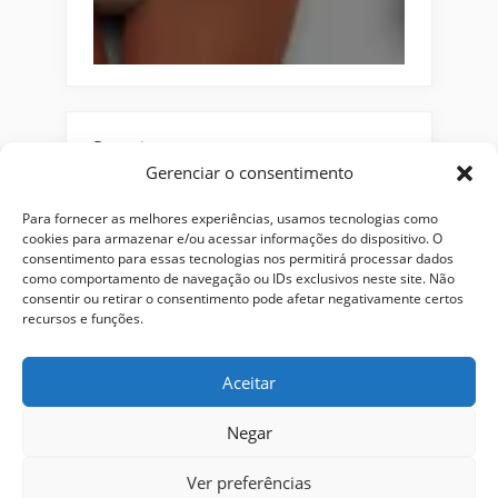
Pesquisar
Gerenciar o consentimento
Buscar
Para fornecer as melhores experiências, usamos tecnologias como
cookies para armazenar e/ou acessar informações do dispositivo. O
consentimento para essas tecnologias nos permitirá processar dados
como comportamento de navegação ou IDs exclusivos neste site. Não
consentir ou retirar o consentimento pode afetar negativamente certos
recursos e funções.
Aceitar
Alianças
Beleza
Cama
Combos
Conjuntos
Feminino
Negar
Flores
Infantil
Jeans
Kits
Masculino
Perfume
Ver preferências