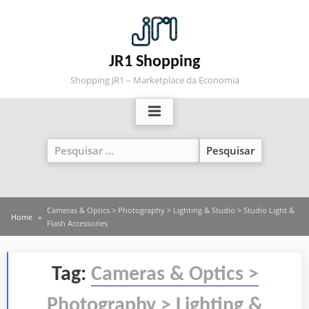
Skip
to
content
JR1 Shopping
Shopping JR1 – Marketplace da Economia
Pesquisar
por:
Cameras & Optics > Photography > Lighting & Studio > Studio Light &
Home
Flash Accessories
Tag:
Cameras & Optics >
Photography > Lighting &