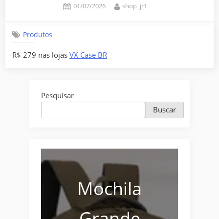
Posted
By
01/07/2026
shop_jr1
on
Produtos
R$ 279 nas lojas
VX Case BR
Pesquisar
Buscar
Mochila
Grande