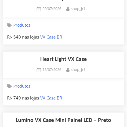
Posted
By
20/07/2026
shop_jr1
on
Produtos
R$ 540 nas lojas
VX Case BR
Heart Light VX Case
Posted
By
15/07/2026
shop_jr1
on
Produtos
R$ 749 nas lojas
VX Case BR
Lumino VX Case Mini Painel LED – Preto