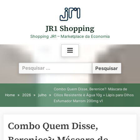
Skip
to
content
JR1 Shopping
Shopping JR1 – Marketplace da Economia
Pesquisar
por:
Combo Quem Disse, Berenice?: Máscara de
Home
2026
julho
Cílios Resistente è Água 10g + Lápis para Olhos
Esfumador Marrom 200mg v1
Combo Quem Disse,
Berenice?: Máscara de