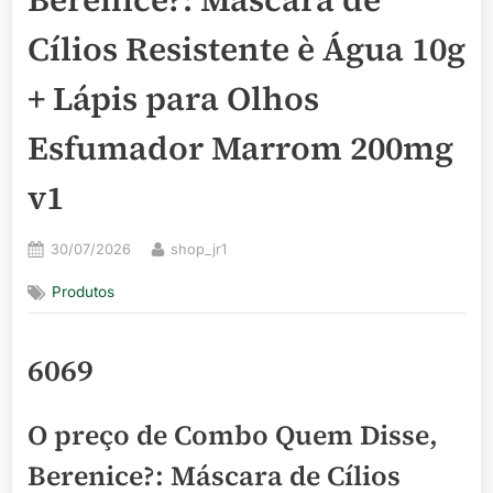
Cílios Resistente è Água 10g
+ Lápis para Olhos
Esfumador Marrom 200mg
v1
Posted
By
30/07/2026
shop_jr1
on
Produtos
6069
O preço de Combo Quem Disse,
Berenice?: Máscara de Cílios