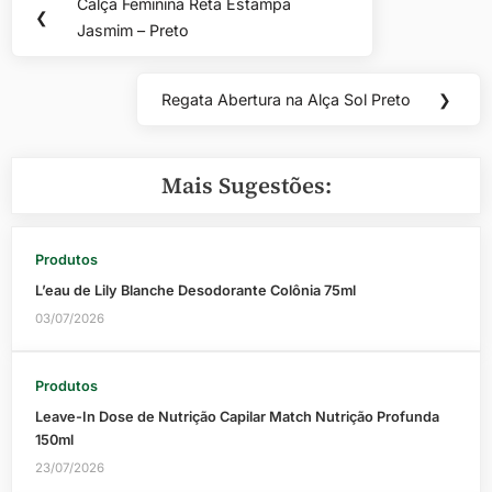
Calça Feminina Reta Estampa
Previous
❮
de
Jasmim – Preto
Post:
Post
Regata Abertura na Alça Sol Preto
❯
Next
Post:
Mais Sugestões:
Produtos
L’eau de Lily Blanche Desodorante Colônia 75ml
03/07/2026
Produtos
Leave-In Dose de Nutrição Capilar Match Nutrição Profunda
150ml
23/07/2026