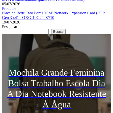
05/07/2026
Produtos
Placa de Rede Two Port 10GbE Network Expansion Card (PCIe
Gen 3 x4) – QXG-10G2T-X710
19/07/2026
Pesquisar
Buscar
Mochila Grande Feminina
Bolsa Trabalho Escola Dia
A Dia Notebook Resistente
À Água