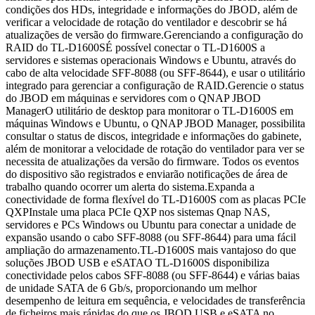
condições dos HDs, integridade e informações do JBOD, além de
verificar a velocidade de rotação do ventilador e descobrir se há
atualizações de versão do firmware.Gerenciando a configuração do
RAID do TL-D1600SÉ possível conectar o TL-D1600S a
servidores e sistemas operacionais Windows e Ubuntu, através do
cabo de alta velocidade SFF-8088 (ou SFF-8644), e usar o utilitário
integrado para gerenciar a configuração de RAID.Gerencie o status
do JBOD em máquinas e servidores com o QNAP JBOD
ManagerO utilitário de desktop para monitorar o TL-D1600S em
máquinas Windows e Ubuntu, o QNAP JBOD Manager, possibilita
consultar o status de discos, integridade e informações do gabinete,
além de monitorar a velocidade de rotação do ventilador para ver se
necessita de atualizações da versão do firmware. Todos os eventos
do dispositivo são registrados e enviarão notificações de área de
trabalho quando ocorrer um alerta do sistema.Expanda a
conectividade de forma flexível do TL-D1600S com as placas PCIe
QXPInstale uma placa PCIe QXP nos sistemas Qnap NAS,
servidores e PCs Windows ou Ubuntu para conectar a unidade de
expansão usando o cabo SFF-8088 (ou SFF-8644) para uma fácil
ampliação do armazenamento.TL-D1600S mais vantajoso do que
soluções JBOD USB e eSATAO TL-D1600S disponibiliza
conectividade pelos cabos SFF-8088 (ou SFF-8644) e várias baias
de unidade SATA de 6 Gb/s, proporcionando um melhor
desempenho de leitura em sequência, e velocidades de transferência
de ficheiros mais rápidas do que os JBOD USB e eSATA no