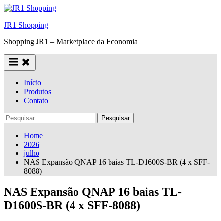
Skip
to
JR1 Shopping
content
Shopping JR1 – Marketplace da Economia
Início
Produtos
Contato
Pesquisar
por:
Home
2026
julho
NAS Expansão QNAP 16 baias TL-D1600S-BR (4 x SFF-
8088)
NAS Expansão QNAP 16 baias TL-
D1600S-BR (4 x SFF-8088)