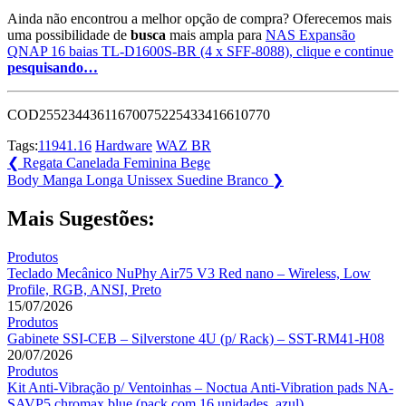
Ainda não encontrou a melhor opção de compra? Oferecemos mais
uma possibilidade de
busca
mais ampla para
NAS Expansão
QNAP 16 baias TL-D1600S-BR (4 x SFF-8088), clique e continue
pesquisando…
COD25523443611670075225433416610770
Tags:
11941.16
Hardware
WAZ BR
Navegação
Previous
❮
Regata Canelada Feminina Bege
Post:
Next
Body Manga Longa Unissex Suedine Branco
❯
de
Post:
Post
Mais Sugestões:
Produtos
Teclado Mecânico NuPhy Air75 V3 Red nano – Wireless, Low
Profile, RGB, ANSI, Preto
15/07/2026
Produtos
Gabinete SSI-CEB – Silverstone 4U (p/ Rack) – SST-RM41-H08
20/07/2026
Produtos
Kit Anti-Vibração p/ Ventoinhas – Noctua Anti-Vibration pads NA-
SAVP5 chromax.blue (pack com 16 unidades, azul)