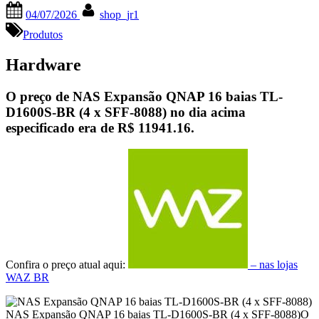
Posted
By
04/07/2026
shop_jr1
on
Produtos
Hardware
O preço de NAS Expansão QNAP 16 baias TL-
D1600S-BR (4 x SFF-8088) no dia acima
especificado era de
R$ 11941.16
.
Confira o preço atual aqui:
– nas lojas
WAZ BR
NAS Expansão QNAP 16 baias TL-D1600S-BR (4 x SFF-8088)O