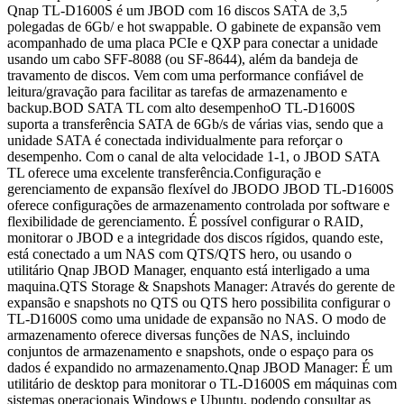
Qnap TL-D1600S é um JBOD com 16 discos SATA de 3,5
polegadas de 6Gb/ e hot swappable. O gabinete de expansão vem
acompanhado de uma placa PCIe e QXP para conectar a unidade
usando um cabo SFF-8088 (ou SF-8644), além da bandeja de
travamento de discos. Vem com uma performance confiável de
leitura/gravação para facilitar as tarefas de armazenamento e
backup.BOD SATA TL com alto desempenhoO TL-D1600S
suporta a transferência SATA de 6Gb/s de várias vias, sendo que a
unidade SATA é conectada individualmente para reforçar o
desempenho. Com o canal de alta velocidade 1-1, o JBOD SATA
TL oferece uma excelente transferência.Configuração e
gerenciamento de expansão flexível do JBODO JBOD TL-D1600S
oferece configurações de armazenamento controlada por software e
flexibilidade de gerenciamento. É possível configurar o RAID,
monitorar o JBOD e a integridade dos discos rígidos, quando este,
está conectado a um NAS com QTS/QTS hero, ou usando o
utilitário Qnap JBOD Manager, enquanto está interligado a uma
maquina.QTS Storage & Snapshots Manager: Através do gerente de
expansão e snapshots no QTS ou QTS hero possibilita configurar o
TL-D1600S como uma unidade de expansão no NAS. O modo de
armazenamento oferece diversas funções de NAS, incluindo
conjuntos de armazenamento e snapshots, onde o espaço para os
dados é expandido no armazenamento.Qnap JBOD Manager: É um
utilitário de desktop para monitorar o TL-D1600S em máquinas com
sistemas operacionais Windows e Ubuntu, podendo consultar as