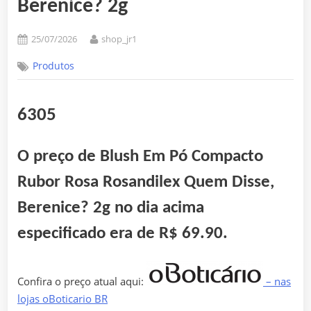
Berenice? 2g
Posted
By
25/07/2026
shop_jr1
on
Produtos
6305
O preço de Blush Em Pó Compacto
Rubor Rosa Rosandilex Quem Disse,
Berenice? 2g no dia acima
especificado era de
R$ 69.90
.
Confira o preço atual aqui:
– nas
lojas oBoticario BR