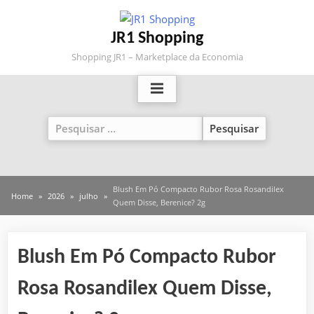
Skip
to
JR1 Shopping
content
Shopping JR1 – Marketplace da Economia
Pesquisar
por:
Blush Em Pó Compacto Rubor Rosa Rosandilex
Home
2026
julho
Quem Disse, Berenice? 2g
Blush Em Pó Compacto Rubor
Rosa Rosandilex Quem Disse,