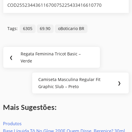
COD25523443611670075225433416610770
Tags:
6305
69.90
oBoticario BR
Navegação
Regata Feminina Tricot Basic –
Previous
❮
de
Verde
Post:
Post
Camiseta Masculina Regular Fit
Next
❯
Graphic Slub – Preto
Post:
Mais Sugestões:
Produtos
Base Líquida Tô No Glow 200F Quem Disse, Berenice? 30ml