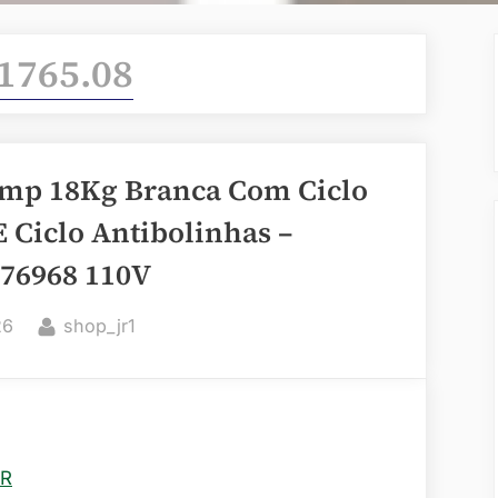
1765.08
emp 18Kg Branca Com Ciclo
 Ciclo Antibolinhas –
76968 110V
By
26
shop_jr1
BR