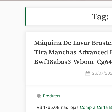
Tag:
Máquina De Lavar Brast
Tira Manchas Advanced E
Bwf18abas3_Wbom_Cg64
Posted
26/07/20
on
Produtos
R$ 1765.08 nas lojas
Compra Certa 