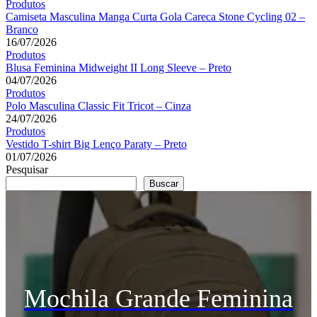
Produtos
Camiseta Masculina Manga Curta Gola Careca Stone Cycling 02 –
Branco
16/07/2026
Produtos
Blusa Feminina Midweight II Long Sleeve – Preto
04/07/2026
Produtos
Polo Masculina Classic Fit Tricot – Cinza
24/07/2026
Produtos
Vestido T-shirt Big Lenço Paraty – Preto
01/07/2026
Pesquisar
Buscar
Mochila Grande Feminina