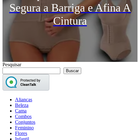
Segura a Barriga e Afina A
Cintura
Pesquisar
Buscar
Alianças
Beleza
Cama
Combos
Conjuntos
Feminino
Flores
Infantil