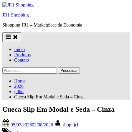
Skip
to
JR1 Shopping
content
Shopping JR1 – Marketplace da Economia
Início
Produtos
Contato
Pesquisar
por:
Home
2026
julho
Cueca Slip Em Modal e Seda – Cinza
Cueca Slip Em Modal e Seda – Cinza
Posted
By
05/07/2026
02/08/2026
shop_jr1
on