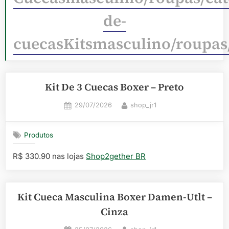
de-
cuecasKitsmasculino/roupas
Kit De 3 Cuecas Boxer – Preto
Posted
By
29/07/2026
shop_jr1
on
Produtos
R$ 330.90 nas lojas
Shop2gether BR
Kit Cueca Masculina Boxer Damen-Utlt –
Cinza