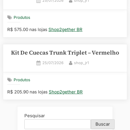
Posted
By
25/07/2026
shop_jr1
on
Produtos
R$ 575.00 nas lojas
Shop2gether BR
Kit De Cuecas Trunk Triplet – Vermelho
Posted
By
25/07/2026
shop_jr1
on
Produtos
R$ 205.90 nas lojas
Shop2gether BR
Pesquisar
Buscar