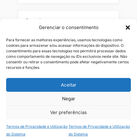
Pesquisar
Gerenciar o consentimento
Buscar
Para fornecer as melhores experiências, usamos tecnologias como
cookies para armazenar e/ou acessar informações do dispositivo. O
consentimento para essas tecnologias nos permitirá processar dados
como comportamento de navegação ou IDs exclusivos neste site. Não
consentir ou retirar o consentimento pode afetar negativamente certos
recursos e funções.
Aceitar
Alianças
Beleza
Cama
Combos
Conjuntos
Feminino
Negar
Flores
Infantil
Jeans
Kits
Masculino
Perfume
Ver preferências
Termos de Privacidade e Utilização
Termos de Privacidade e Utilização
Copyright © 2026 JR1 Shopping.
do Sistema
do Sistema
Theme: Oceanly Green by
ScriptsTown