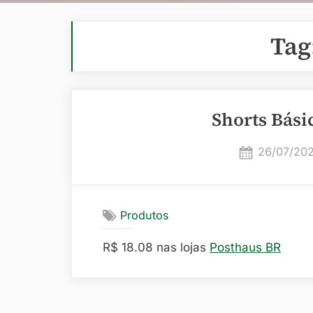
Tag
Shorts Bási
Posted
26/07/20
on
Produtos
R$ 18.08 nas lojas
Posthaus BR