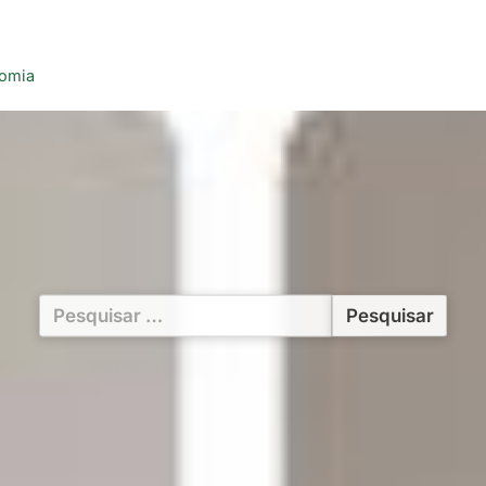
nomia
Pesquisar
por: