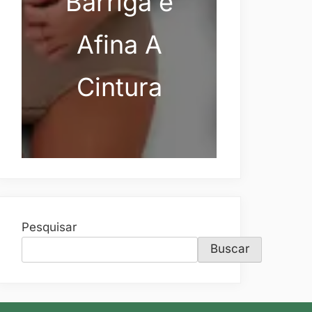
Barriga e
Afina A
Cintura
Pesquisar
Buscar