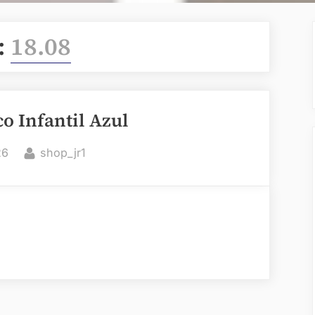
:
18.08
co Infantil Azul
By
26
shop_jr1