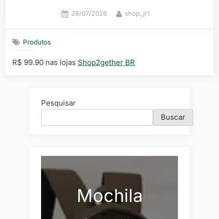
Posted
By
26/07/2026
shop_jr1
on
Produtos
R$ 99.90 nas lojas
Shop2gether BR
Pesquisar
Buscar
Mochila