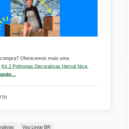
e compra? Oferecemos mais uma
a
Kit 2 Poltronas Decorativas Herval Nice,
sando…
770
rativas
Vou Levar BR