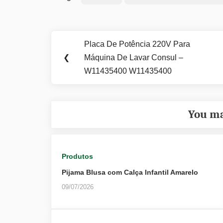
Navegação
Placa De Potência 220V Para
Previous
de
❮
Máquina De Lavar Consul –
Post:
W11435400 W11435400
Post
You ma
Produtos
Pijama Blusa com Calça Infantil Amarelo
09/07/2026