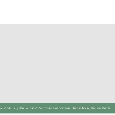
2026
julho
Kit 2 Poltronas Decorativas Herval Nice, Veludo Verde