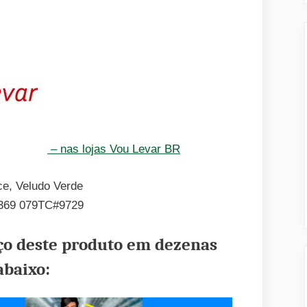
– nas lojas Vou Levar BR
369 079TC#9729
eço deste produto em dezenas
abaixo: