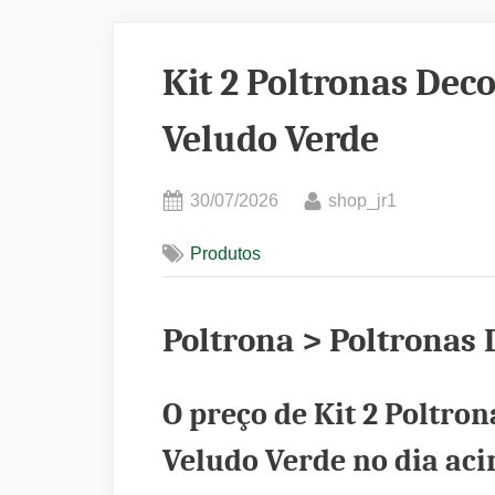
Kit 2 Poltronas Deco
Veludo Verde
Posted
By
30/07/2026
shop_jr1
on
Produtos
Poltrona > Poltronas 
O preço de Kit 2 Poltron
Veludo Verde no dia aci