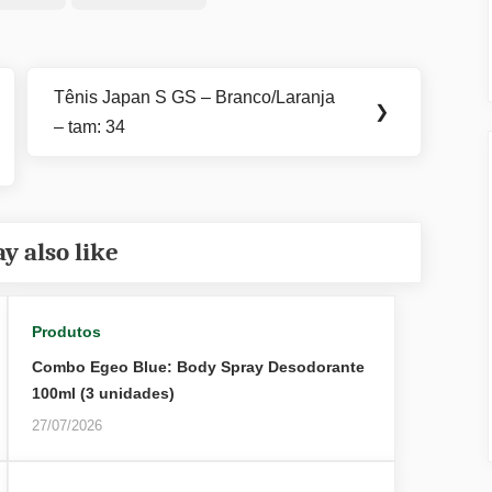
Tênis Japan S GS – Branco/Laranja
Next
❯
– tam: 34
Post:
y also like
Produtos
Combo Egeo Blue: Body Spray Desodorante
100ml (3 unidades)
27/07/2026