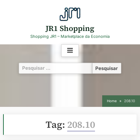
Skip
to
content
JR1 Shopping
Shopping JR1 – Marketplace da Economia
Pesquisar
por:
Home
208.10
Tag:
208.10