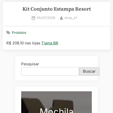
Kit Conjunto Estampa Resort
Posted
By
05/07/2026
shop_jr1
on
Produtos
R$ 208.10 nas lojas
Tjama BR
Pesquisar
Buscar
Mochila