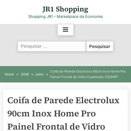
Skip
JR1 Shopping
to
Shopping JR1 – Marketplace da Economia
content
Pesquisar
por:
Coifa de Parede Electrolux 90cm Inox Home Pro
Home
2026
julho
Painel Frontal de Vidro Espelhado (CE9HP)
Coifa de Parede Electrolux
90cm Inox Home Pro
Painel Frontal de Vidro