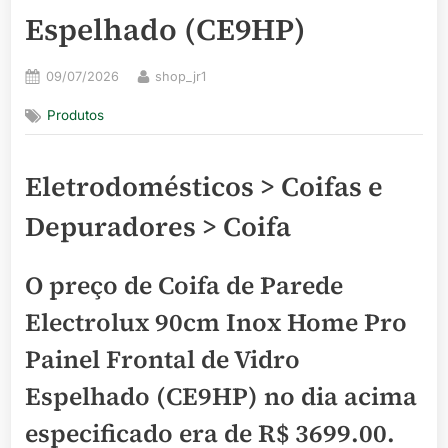
Espelhado (CE9HP)
Posted
By
09/07/2026
shop_jr1
on
Produtos
Eletrodomésticos > Coifas e
Depuradores > Coifa
O preço de Coifa de Parede
Electrolux 90cm Inox Home Pro
Painel Frontal de Vidro
Espelhado (CE9HP) no dia acima
especificado era de
R$ 3699.00
.