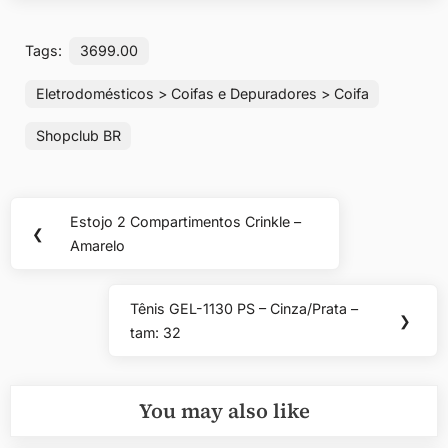
Tags:
3699.00
Eletrodomésticos > Coifas e Depuradores > Coifa
Shopclub BR
Navegação
Estojo 2 Compartimentos Crinkle –
Previous
❮
de
Amarelo
Post:
Post
Tênis GEL-1130 PS – Cinza/Prata –
Next
❯
tam: 32
Post:
You may also like