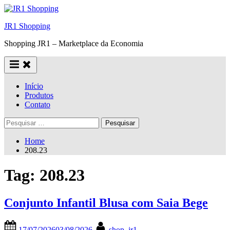
Skip
to
JR1 Shopping
content
Shopping JR1 – Marketplace da Economia
Início
Produtos
Contato
Pesquisar
por:
Home
208.23
Tag:
208.23
Conjunto Infantil Blusa com Saia Bege
Posted
By
17/07/2026
03/08/2026
shop_jr1