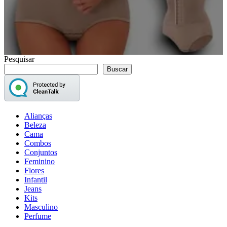
Pesquisar
Buscar
Alianças
Beleza
Cama
Combos
Conjuntos
Feminino
Flores
Infantil
Jeans
Kits
Masculino
Perfume