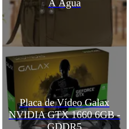
À Água
Placa de Vídeo Galax
NVIDIA GTX 1660 6GB -
GDDR5