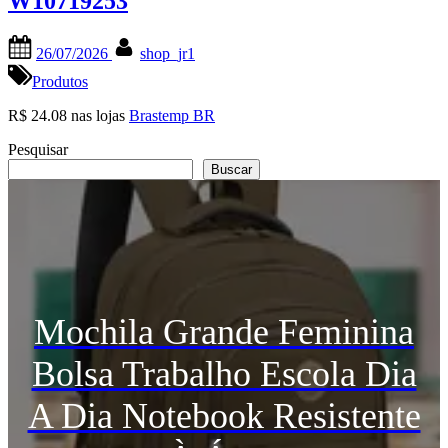
W10719253
Posted
By
26/07/2026
shop_jr1
on
Produtos
R$ 24.08 nas lojas
Brastemp BR
Pesquisar
Buscar
Mochila Grande Feminina
Bolsa Trabalho Escola Dia
A Dia Notebook Resistente