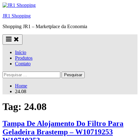
Skip
to
JR1 Shopping
content
Shopping JR1 – Marketplace da Economia
Início
Produtos
Contato
Pesquisar
por:
Home
24.08
Tag:
24.08
Tampa De Alojamento Do Filtro Para
Geladeira Brastemp – W10719253