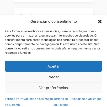
Pesquisar
Gerenciar o consentimento
Buscar
Para fornecer as melhores experiências, usamos tecnologias como
cookies para armazenar e/ou acessar informações do dispositivo. O
consentimento para essas tecnologias nos permitirá processar dados
como comportamento de navegação ou IDs exclusivos neste site. Não
consentir ou retirar o consentimento pode afetar negativamente certos
recursos e funções.
Aceitar
Alianças
Beleza
Cama
Combos
Conjuntos
Feminino
Negar
Flores
Infantil
Jeans
Kits
Masculino
Perfume
Ver preferências
Termos de Privacidade e Utilização
Termos de Privacidade e Utilização
Copyright © 2026 JR1 Shopping.
do Sistema
do Sistema
Theme: Oceanly Green by
ScriptsTown