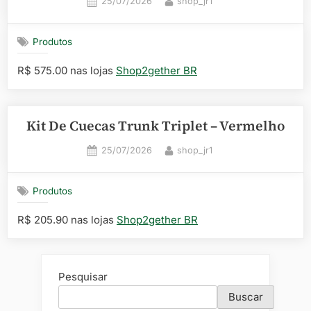
Posted
By
25/07/2026
shop_jr1
on
Produtos
R$ 575.00 nas lojas
Shop2gether BR
Kit De Cuecas Trunk Triplet – Vermelho
Posted
By
25/07/2026
shop_jr1
on
Produtos
R$ 205.90 nas lojas
Shop2gether BR
Pesquisar
Buscar