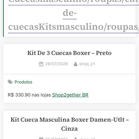
de-
cuecasKitsmasculino/roupas
Kit De 3 Cuecas Boxer – Preto
Posted
By
29/07/2026
shop_jr1
on
Produtos
R$ 330.90 nas lojas
Shop2gether BR
Kit Cueca Masculina Boxer Damen-Utlt –
Cinza