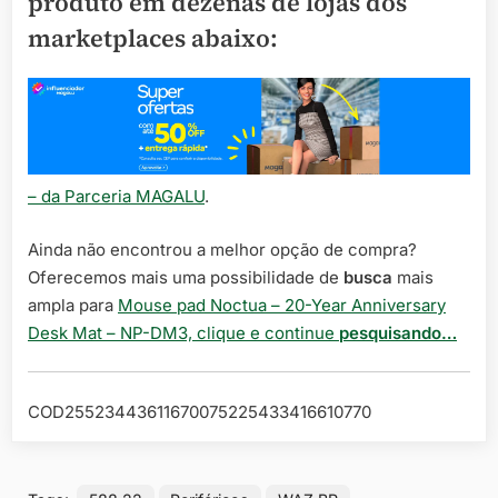
produto em dezenas de lojas dos
marketplaces abaixo:
– da Parceria MAGALU
.
Ainda não encontrou a melhor opção de compra?
Oferecemos mais uma possibilidade de
busca
mais
ampla para
Mouse pad Noctua – 20-Year Anniversary
Desk Mat – NP-DM3, clique e continue
pesquisando…
COD25523443611670075225433416610770