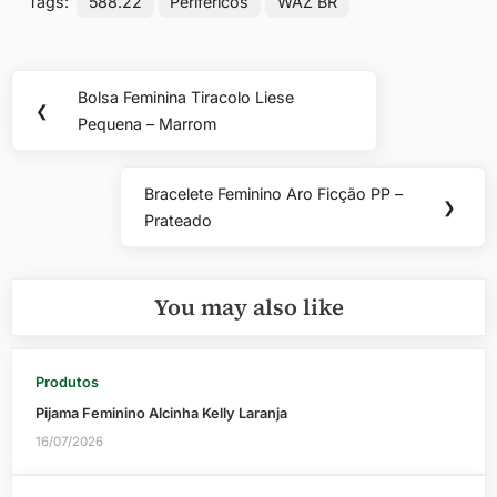
Tags:
588.22
Periféricos
WAZ BR
Navegação
Bolsa Feminina Tiracolo Liese
Previous
❮
de
Pequena – Marrom
Post:
Post
Bracelete Feminino Aro Ficção PP –
Next
❯
Prateado
Post:
You may also like
Produtos
Pijama Feminino Alcinha Kelly Laranja
16/07/2026