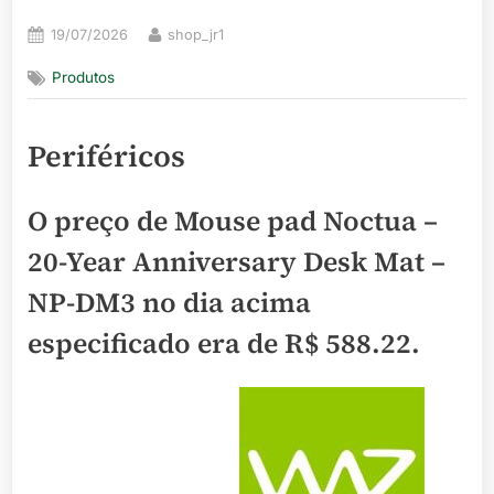
Posted
By
19/07/2026
shop_jr1
on
Produtos
Periféricos
O preço de Mouse pad Noctua –
20-Year Anniversary Desk Mat –
NP-DM3 no dia acima
especificado era de
R$ 588.22
.