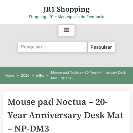
Skip
JR1 Shopping
to
Shopping JR1 – Marketplace da Economia
content
Pesquisar
por:
Mouse pad Noctua – 20-Year Anniversary Desk
Home
2026
julho
Mat – NP-DM3
Mouse pad Noctua – 20-
Year Anniversary Desk Mat
– NP-DM3