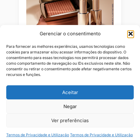
Gerenciar o consentimento
Para fornecer as melhores experiências, usamos tecnologias como
cookies para armazenar e/ou acessar informações do dispositivo. O
consentimento para essas tecnologias nos permitirá processar dados
como comportamento de navegação ou IDs exclusivos neste site. Não
consentir ou retirar o consentimento pode afetar negativamente certos
recursos e funções.
Aceitar
Alianças
Beleza
Cama
Combos
Conjuntos
Feminino
Negar
Flores
Infantil
Jeans
Kits
Masculino
Perfume
Ver preferências
Termos de Privacidade e Utilização
Termos de Privacidade e Utilização
Copyright © 2026 JR1 Shopping.