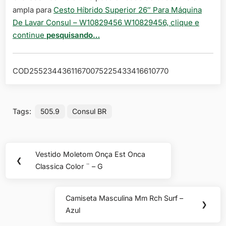
ampla para
Cesto Híbrido Superior 26″ Para Máquina
De Lavar Consul – W10829456 W10829456, clique e
continue
pesquisando…
COD25523443611670075225433416610770
Tags:
505.9
Consul BR
Navegação
Vestido Moletom Onça Est Onca
Previous
❮
de
Classica Color ¨ – G
Post:
Post
Camiseta Masculina Mm Rch Surf –
Next
❯
Azul
Post: