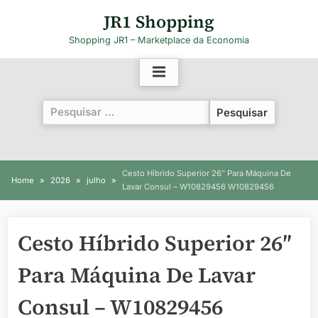
Skip
JR1 Shopping
to
Shopping JR1 – Marketplace da Economia
content
Pesquisar
por:
Cesto Híbrido Superior 26″ Para Máquina De
Home
2026
julho
Lavar Consul – W10829456 W10829456
Cesto Híbrido Superior 26″
Para Máquina De Lavar
Consul – W10829456