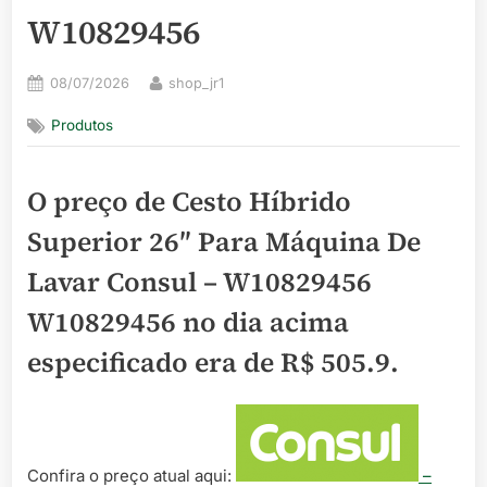
W10829456
Posted
By
08/07/2026
shop_jr1
on
Produtos
O preço de Cesto Híbrido
Superior 26″ Para Máquina De
Lavar Consul – W10829456
W10829456 no dia acima
especificado era de
R$ 505.9
.
Confira o preço atual aqui:
–