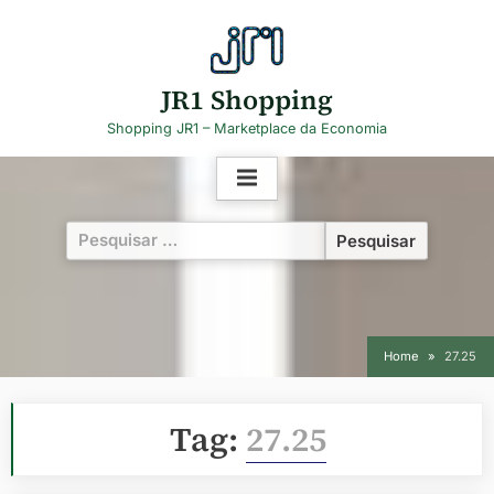
Skip
to
content
JR1 Shopping
Shopping JR1 – Marketplace da Economia
Pesquisar
por:
Home
27.25
Tag:
27.25