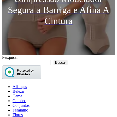
Segura a Barriga e Afina A
Cintura
Pesquisar
Buscar
Alianças
Beleza
Cama
Combos
Conjuntos
Feminino
Flores