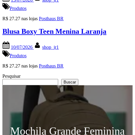
on
Produtos
R$ 27.27 nas lojas
Posthaus BR
Blusa Boxy Teen Menina Laranja
Posted
By
10/07/2026
shop_jr1
on
Produtos
R$ 27.27 nas lojas
Posthaus BR
Pesquisar
Buscar
Mochila Grande Feminina