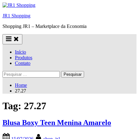
Skip
to
JR1 Shopping
content
Shopping JR1 – Marketplace da Economia
Início
Produtos
Contato
Pesquisar
por:
Home
27.27
Tag:
27.27
Blusa Boxy Teen Menina Amarelo
Posted
By
15/07/2026
shop_jr1