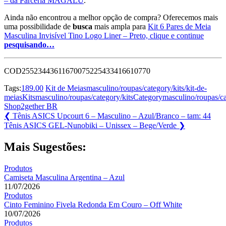
– da Parceria MAGALU
.
Ainda não encontrou a melhor opção de compra? Oferecemos mais
uma possibilidade de
busca
mais ampla para
Kit 6 Pares de Meia
Masculina Invisível Tino Logo Liner – Preto, clique e continue
pesquisando…
COD25523443611670075225433416610770
Tags:
189.00
Kit de Meiasmasculino/roupas/category/kits/kit-de-
meiasKitsmasculino/roupas/category/kitsCategorymasculino/roupas/
Shop2gether BR
Navegação
Previous
❮
Tênis ASICS Upcourt 6 – Masculino – Azul/Branco – tam: 44
Post:
Next
Tênis ASICS GEL-Nunobiki – Unissex – Bege/Verde
❯
de
Post:
Post
Mais Sugestões:
Produtos
Camiseta Masculina Argentina – Azul
11/07/2026
Produtos
Cinto Feminino Fivela Redonda Em Couro – Off White
10/07/2026
Produtos