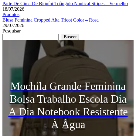
Parte De Cima De Biquíni Triângulo Nautical Stripes – Vermelho
18/07/2026
Produtos
Blusa Feminina Cropped Alta Tricot Color – Rosa
29/07/2026
Pesquisar
Buscar
Mochila Grande Feminina
Bolsa Trabalho Escola Dia
A Dia Notebook Resistente
À Água