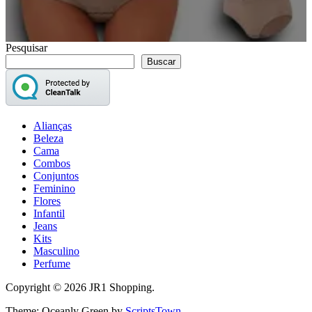
Pesquisar
Buscar
Alianças
Beleza
Cama
Combos
Conjuntos
Feminino
Flores
Infantil
Jeans
Kits
Masculino
Perfume
Copyright © 2026 JR1 Shopping.
Theme: Oceanly Green by
ScriptsTown