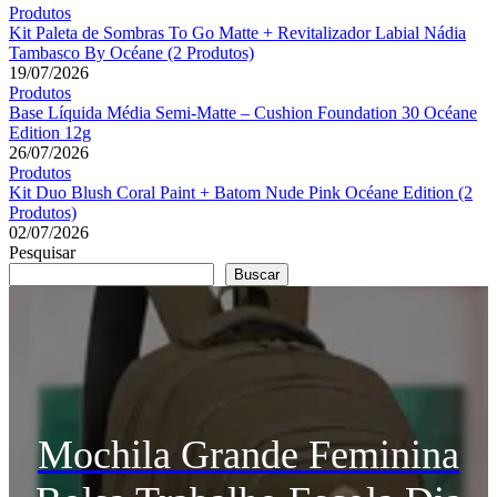
Produtos
Kit Paleta de Sombras To Go Matte + Revitalizador Labial Nádia
Tambasco By Océane (2 Produtos)
19/07/2026
Produtos
Base Líquida Média Semi-Matte – Cushion Foundation 30 Océane
Edition 12g
26/07/2026
Produtos
Kit Duo Blush Coral Paint + Batom Nude Pink Océane Edition (2
Produtos)
02/07/2026
Pesquisar
Buscar
Mochila Grande Feminina