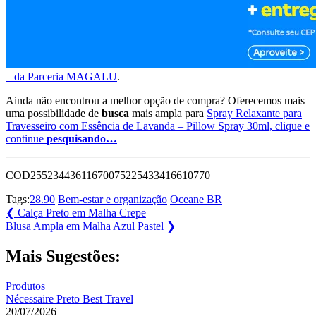
– da Parceria MAGALU
.
Ainda não encontrou a melhor opção de compra? Oferecemos mais
uma possibilidade de
busca
mais ampla para
Spray Relaxante para
Travesseiro com Essência de Lavanda – Pillow Spray 30ml, clique e
continue
pesquisando…
COD25523443611670075225433416610770
Tags:
28.90
Bem-estar e organização
Oceane BR
Navegação
Previous
❮
Calça Preto em Malha Crepe
Post:
Next
Blusa Ampla em Malha Azul Pastel
❯
de
Post:
Post
Mais Sugestões:
Produtos
Nécessaire Preto Best Travel
20/07/2026