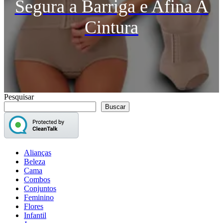
Segura a Barriga e Afina A
Cintura
Pesquisar
Buscar
Alianças
Beleza
Cama
Combos
Conjuntos
Feminino
Flores
Infantil