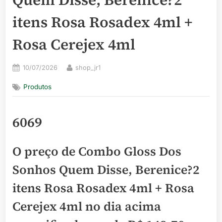
itens Rosa Rosadex 4ml +
Rosa Cerejex 4ml
Posted
By
10/07/2026
shop_jr1
on
Produtos
6069
O preço de Combo Gloss Dos
Sonhos Quem Disse, Berenice?2
itens Rosa Rosadex 4ml + Rosa
Cerejex 4ml no dia acima