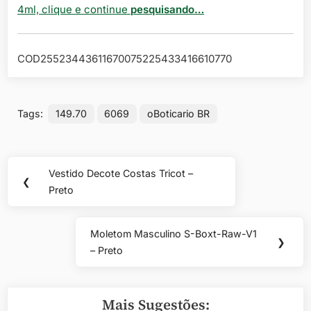
4ml, clique e continue
pesquisando…
COD25523443611670075225433416610770
Tags:
149.70
6069
oBoticario BR
Navegação
Vestido Decote Costas Tricot –
Previous
❮
de
Preto
Post:
Post
Moletom Masculino S-Boxt-Raw-V1
Next
❯
– Preto
Post:
Mais Sugestões: