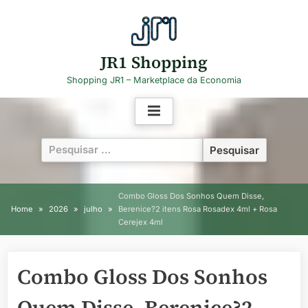
Skip
to
content
JR1 Shopping
Shopping JR1 – Marketplace da Economia
Pesquisar
por:
Combo Gloss Dos Sonhos Quem Disse,
Home
2026
julho
Berenice?2 itens Rosa Rosadex 4ml + Rosa
Cerejex 4ml
Combo Gloss Dos Sonhos
Quem Disse, Berenice?2