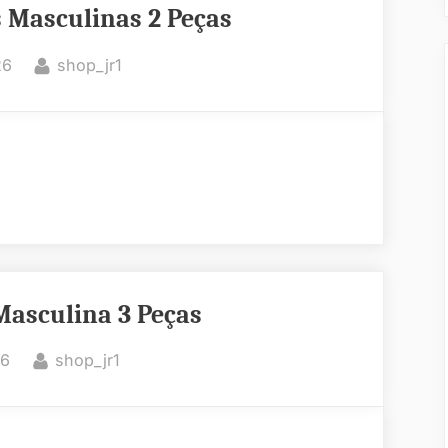
s Masculinas 2 Peças
By
26
shop_jr1
Masculina 3 Peças
By
26
shop_jr1