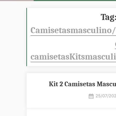
Tag
Camisetasmasculino/r
camisetasKitsmascul
Kit 2 Camisetas Mascu
Posted
25/07/20
on