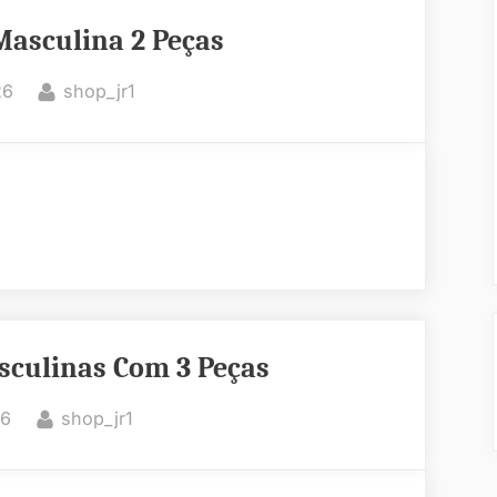
Masculina 2 Peças
By
26
shop_jr1
sculinas Com 3 Peças
By
26
shop_jr1