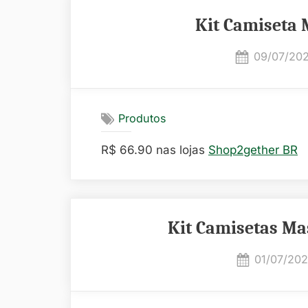
Kit Camiseta 
Posted
09/07/20
on
Produtos
R$ 66.90 nas lojas
Shop2gether BR
Kit Camisetas Ma
Posted
01/07/20
on