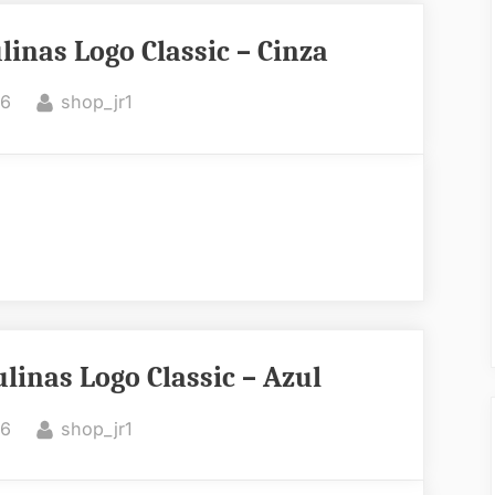
linas Logo Classic – Cinza
By
26
shop_jr1
linas Logo Classic – Azul
By
26
shop_jr1