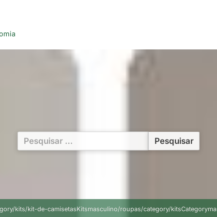
nomia
Pesquisar
por:
egory/kits/kit-de-camisetasKitsmasculino/roupas/category/kitsCategor