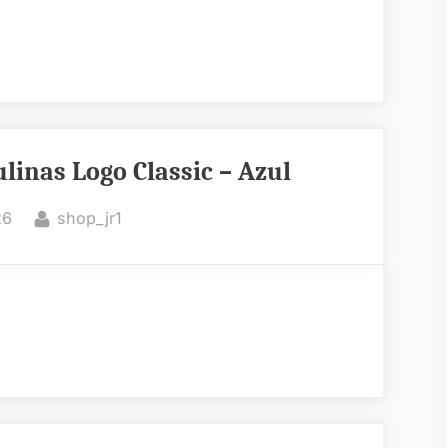
linas Logo Classic – Azul
By
26
shop_jr1