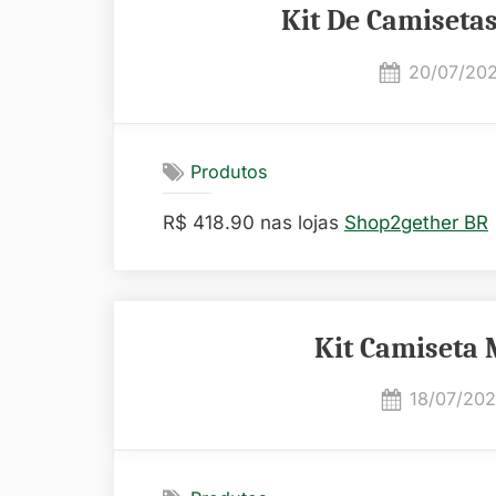
Kit De Camiseta
Posted
20/07/20
on
Produtos
R$ 418.90 nas lojas
Shop2gether BR
Kit Camiseta 
Posted
18/07/20
on