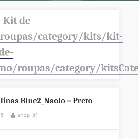
:
Kit de
oupas/category/kits/kit-
de-
ino/roupas/category/kitsCa
linas Blue2_Naolo – Preto
By
26
shop_jr1