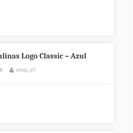
linas Logo Classic – Azul
By
26
shop_jr1