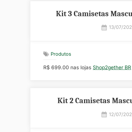
Kit 3 Camisetas Mascu
Posted
13/07/20
on
Produtos
R$ 699.00 nas lojas
Shop2gether BR
Kit 2 Camisetas Mascu
Posted
12/07/20
on