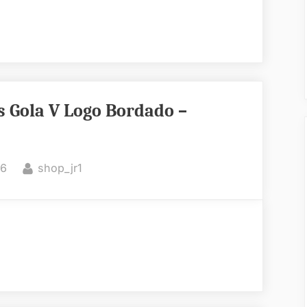
s Gola V Logo Bordado –
By
26
shop_jr1