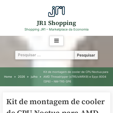
Skip
to
content
JR1 Shopping
Shopping JR1 – Marketplace da Economia
Pesquisar
por:
Kit de montagem de cooler de CPU Noctua para
Home
2026
julho
AMD Threadripper (sTR5/sWRX9) e Epyc 8004
(SP6) – NM-TR5-SP6
Kit de montagem de cooler
de CPU Noctua para AMD