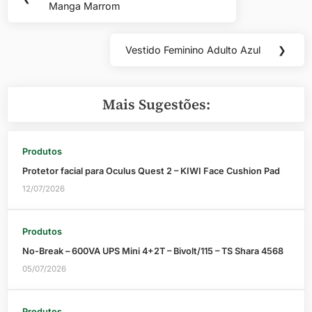
de
Manga Marrom
Post:
Post
Vestido Feminino Adulto Azul
❯
Next
Post:
Mais Sugestões:
Produtos
Protetor facial para Oculus Quest 2 – KIWI Face Cushion Pad
12/07/2026
Produtos
No-Break – 600VA UPS Mini 4+2T – Bivolt/115 – TS Shara 4568
05/07/2026
Produtos