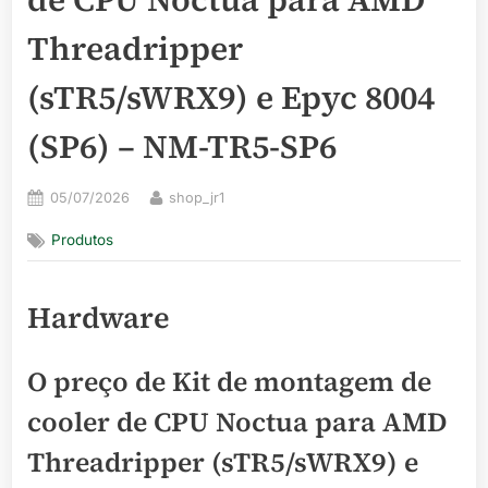
Threadripper
(sTR5/sWRX9) e Epyc 8004
(SP6) – NM-TR5-SP6
Posted
By
05/07/2026
shop_jr1
on
Produtos
Hardware
O preço de Kit de montagem de
cooler de CPU Noctua para AMD
Threadripper (sTR5/sWRX9) e