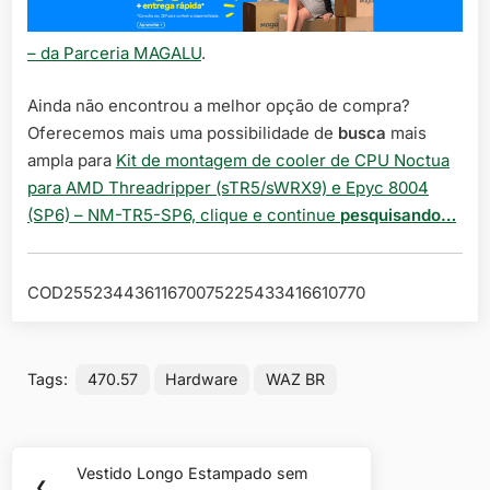
– da Parceria MAGALU
.
Ainda não encontrou a melhor opção de compra?
Oferecemos mais uma possibilidade de
busca
mais
ampla para
Kit de montagem de cooler de CPU Noctua
para AMD Threadripper (sTR5/sWRX9) e Epyc 8004
(SP6) – NM-TR5-SP6, clique e continue
pesquisando…
COD25523443611670075225433416610770
Tags:
470.57
Hardware
WAZ BR
Navegação
Vestido Longo Estampado sem
Previous
❮