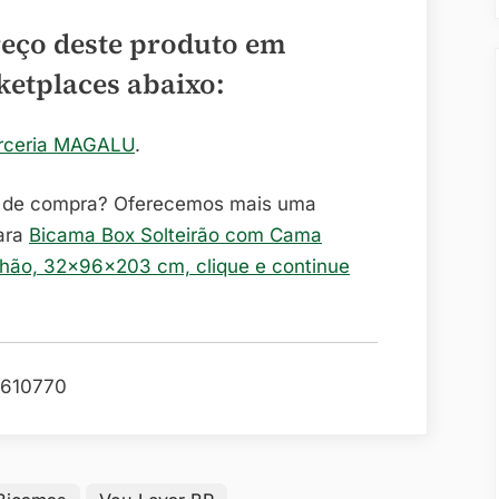
reço deste produto em
ketplaces abaixo:
rceria MAGALU
.
o de compra? Oferecemos mais uma
ara
Bicama Box Solteirão com Cama
chão, 32x96x203 cm, clique e continue
610770