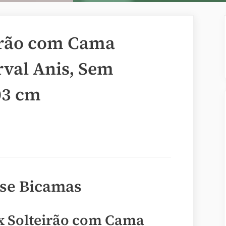
irão com Cama
rval Anis, Sem
03 cm
ase Bicamas
x Solteirão com Cama