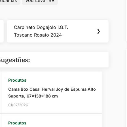
 Bicamas
Vou Levar BR
Carpineto Dogajolo I.G.T.
Next
❯
Toscano Rosato 2024
Post:
Sugestões:
Produtos
Cama Box Casal Herval Joy de Espuma Alto
Suporte, 67x138x188 cm
01/07/2026
Produtos