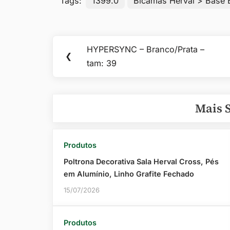
Tags:
1399.0
Bicamas Herval > Base
Navegação
HYPERSYNC – Branco/Prata –
Previous
❮
de
tam: 39
Post:
Post
Mais 
Produtos
Poltrona Decorativa Sala Herval Cross, Pés
em Alumínio, Linho Grafite Fechado
15/07/2026
Produtos