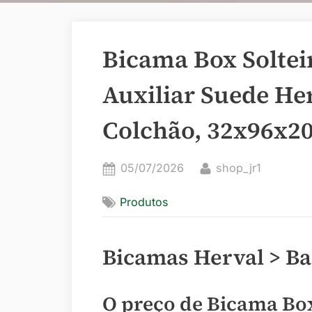
Bicama Box Solte
Auxiliar Suede He
Colchão, 32x96x2
Posted
By
05/07/2026
shop_jr1
on
Produtos
Bicamas Herval > B
O preço de Bicama Bo