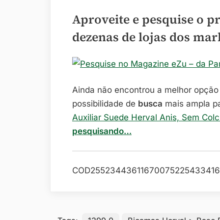
Aproveite e pesquise o p
dezenas de lojas dos mar
– da Pa
Ainda não encontrou a melhor opçã
possibilidade de
busca
mais ampla p
Auxiliar Suede Herval Anis, Sem Col
pesquisando…
COD25523443611670075225433416