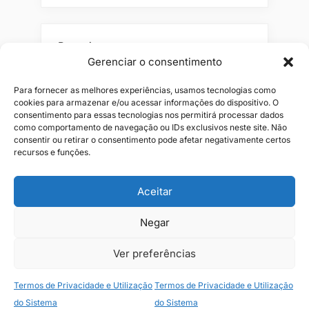
Pesquisar
Gerenciar o consentimento
Buscar
Para fornecer as melhores experiências, usamos tecnologias como
cookies para armazenar e/ou acessar informações do dispositivo. O
consentimento para essas tecnologias nos permitirá processar dados
como comportamento de navegação ou IDs exclusivos neste site. Não
consentir ou retirar o consentimento pode afetar negativamente certos
recursos e funções.
Aceitar
Alianças
Beleza
Cama
Combos
Conjuntos
Feminino
Negar
Flores
Infantil
Jeans
Kits
Masculino
Perfume
Ver preferências
Termos de Privacidade e Utilização
Termos de Privacidade e Utilização
Copyright © 2026 JR1 Shopping.
do Sistema
do Sistema
Theme: Oceanly Green by
ScriptsTown