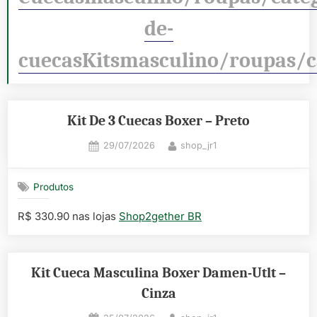
de-
cuecasKitsmasculino/roupas/
Kit De 3 Cuecas Boxer – Preto
Posted
By
29/07/2026
shop_jr1
on
Produtos
R$ 330.90 nas lojas
Shop2gether BR
Kit Cueca Masculina Boxer Damen-Utlt –
Cinza