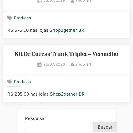
Posted
By
25/07/2026
shop_jr1
on
Produtos
R$ 575.00 nas lojas
Shop2gether BR
Kit De Cuecas Trunk Triplet – Vermelho
Posted
By
25/07/2026
shop_jr1
on
Produtos
R$ 205.90 nas lojas
Shop2gether BR
Pesquisar
Buscar