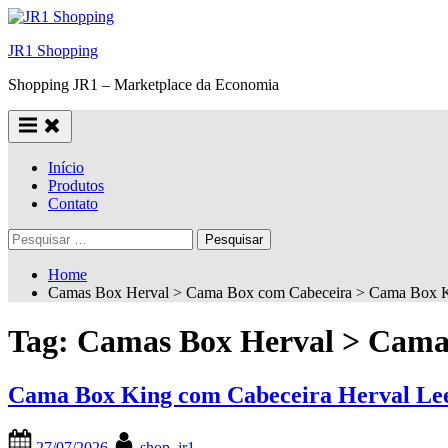
Skip
to
JR1 Shopping
content
Shopping JR1 – Marketplace da Economia
Início
Produtos
Contato
Pesquisar
por:
Home
Camas Box Herval > Cama Box com Cabeceira > Cama Box K
Tag:
Camas Box Herval > Cama
Cama Box King com Cabeceira Herval Lee
Posted
By
27/07/2026
shop_jr1