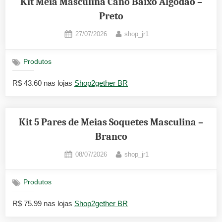
Kit Meia Masculina Cano Baixo Algodão –
Preto
Posted
By
27/07/2026
shop_jr1
on
Produtos
R$ 43.60 nas lojas
Shop2gether BR
Kit 5 Pares de Meias Soquetes Masculina –
Branco
Posted
By
08/07/2026
shop_jr1
on
Produtos
R$ 75.99 nas lojas
Shop2gether BR