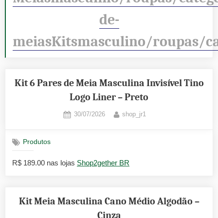
de-
meiasKitsmasculino/roupas/c
Kit 6 Pares de Meia Masculina Invisível Tino
Logo Liner – Preto
Posted
By
30/07/2026
shop_jr1
on
Produtos
R$ 189.00 nas lojas
Shop2gether BR
Kit Meia Masculina Cano Médio Algodão –
Cinza