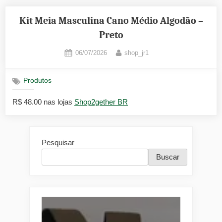
Kit Meia Masculina Cano Médio Algodão –
Preto
Posted
By
06/07/2026
shop_jr1
on
Produtos
R$ 48.00 nas lojas
Shop2gether BR
Pesquisar
Buscar