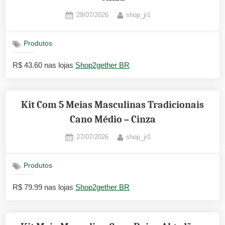
Posted
By
29/07/2026
shop_jr1
on
Produtos
R$ 43.60 nas lojas
Shop2gether BR
Kit Com 5 Meias Masculinas Tradicionais
Cano Médio – Cinza
Posted
By
27/07/2026
shop_jr1
on
Produtos
R$ 79.99 nas lojas
Shop2gether BR