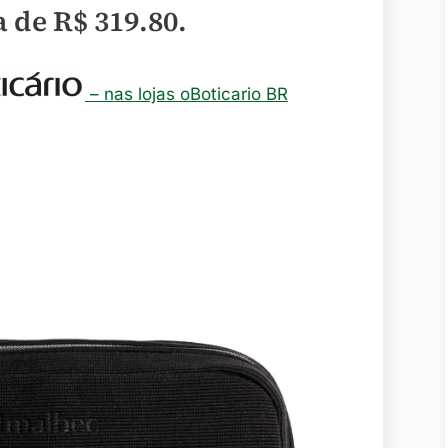
a de
R$ 319.80
.
– nas lojas oBoticario BR