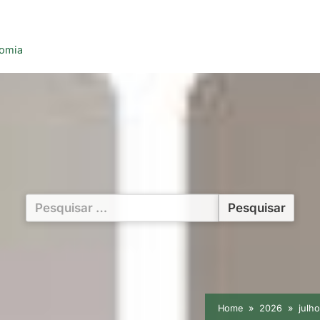
nomia
Pesquisar
por:
Home
2026
julh