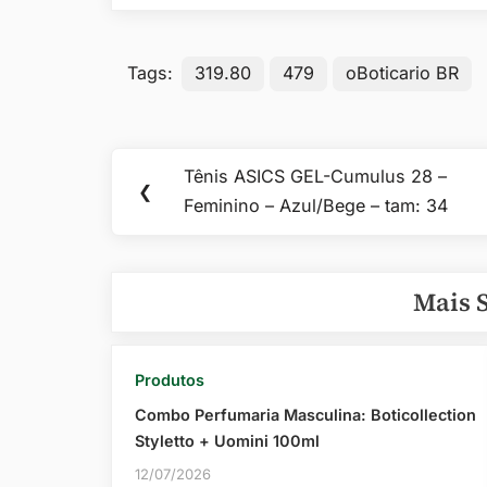
Tags:
319.80
479
oBoticario BR
Navegação
Tênis ASICS GEL-Cumulus 28 –
Previous
❮
de
Feminino – Azul/Bege – tam: 34
Post:
Post
Mais 
Produtos
Combo Perfumaria Masculina: Boticollection
Styletto + Uomini 100ml
12/07/2026