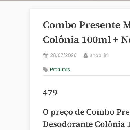
Combo Presente M
Colônia 100ml + N
Posted
By
28/07/2026
shop_jr1
on
Produtos
479
O preço de Combo Pre
Desodorante Colônia 1