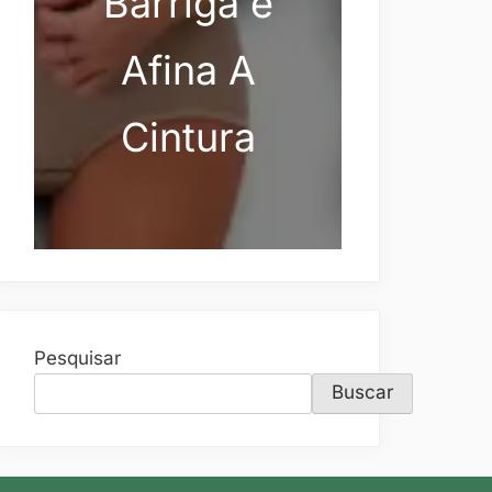
Barriga e
Afina A
Cintura
Pesquisar
Buscar