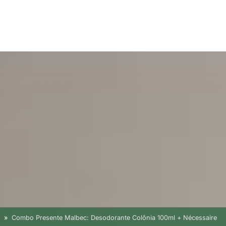
o
Combo Presente Malbec: Desodorante Colônia 100ml + Nécessaire