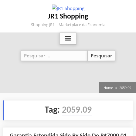
Skip
to
JR1 Shopping
content
Shopping JR1 – Marketplace da Economia
Pesquisar
por:
Home
2059.09
Tag:
2059.09