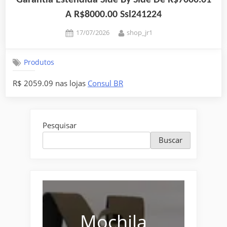
Garantia Estendida Side By Side De R$7000.01
A R$8000.00 Ssl241224
Posted
By
17/07/2026
shop_jr1
on
Produtos
R$ 2059.09 nas lojas
Consul BR
Pesquisar
Buscar
Mochila